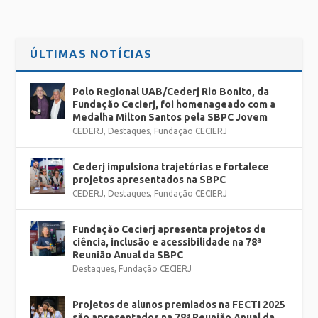
ÚLTIMAS NOTÍCIAS
Polo Regional UAB/Cederj Rio Bonito, da
Fundação Cecierj, foi homenageado com a
Medalha Milton Santos pela SBPC Jovem
CEDERJ
,
Destaques
,
Fundação CECIERJ
Cederj impulsiona trajetórias e fortalece
projetos apresentados na SBPC
CEDERJ
,
Destaques
,
Fundação CECIERJ
Fundação Cecierj apresenta projetos de
ciência, inclusão e acessibilidade na 78ª
Reunião Anual da SBPC
Destaques
,
Fundação CECIERJ
Projetos de alunos premiados na FECTI 2025
são apresentados na 78ª Reunião Anual da