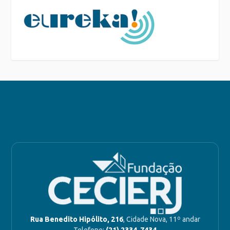
Rua Benedito Hipólito, 216
, Cidade Nova, 11º andar
Telefone:
(21) 2334-7434