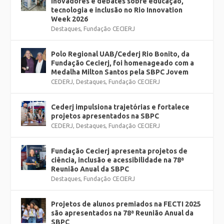
inovadores e debates sobre educação,
tecnologia e inclusão no Rio Innovation
Week 2026
Destaques
,
Fundação CECIERJ
Polo Regional UAB/Cederj Rio Bonito, da
Fundação Cecierj, foi homenageado com a
Medalha Milton Santos pela SBPC Jovem
CEDERJ
,
Destaques
,
Fundação CECIERJ
Cederj impulsiona trajetórias e fortalece
projetos apresentados na SBPC
CEDERJ
,
Destaques
,
Fundação CECIERJ
Fundação Cecierj apresenta projetos de
ciência, inclusão e acessibilidade na 78ª
Reunião Anual da SBPC
Destaques
,
Fundação CECIERJ
Projetos de alunos premiados na FECTI 2025
são apresentados na 78ª Reunião Anual da
SBPC