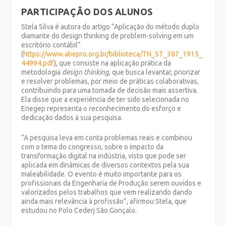
PARTICIPAÇÃO DOS ALUNOS
Stela Silva é autora do artigo “Aplicação do método duplo
diamante do design thinking de problem-solving em um
escritório contábil”
(
https://www.abepro.org.br/biblioteca/TN_ST_387_1915_
44994.pdf
), que consiste na aplicação prática da
metodologia
design thinking
, que busca levantar, priorizar
e resolver problemas, por meio de práticas colaborativas,
contribuindo para uma tomada de decisão mais assertiva.
Ela disse que a experiência de ter sido selecionada no
Enegep representa o reconhecimento do esforço e
dedicação dados à sua pesquisa.
“A pesquisa leva em conta problemas reais e combinou
com o tema do congresso, sobre o impacto da
transformação digital na indústria, visto que pode ser
aplicada em dinâmicas de diversos contextos pela sua
maleabilidade. O evento é muito importante para os
profissionais da Engenharia de Produção serem ouvidos e
valorizados pelos trabalhos que vem realizando dando
ainda mais relevância à profissão”, afirmou Stela, que
estudou no Polo Cederj São Gonçalo.