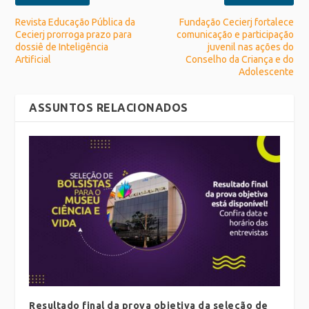
Revista Educação Pública da
Fundação Cecierj fortalece
Cecierj prorroga prazo para
comunicação e participação
dossiê de Inteligência
juvenil nas ações do
Artificial
Conselho da Criança e do
Adolescente
ASSUNTOS RELACIONADOS
Resultado final da prova objetiva da seleção de