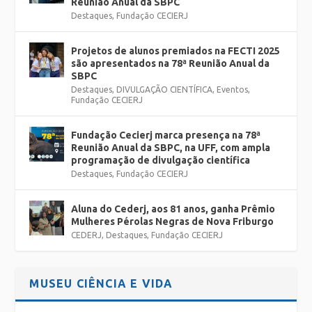
Reunião Anual da SBPC
Destaques
,
Fundação CECIERJ
Projetos de alunos premiados na FECTI 2025
são apresentados na 78ª Reunião Anual da
SBPC
Destaques
,
DIVULGAÇÃO CIENTÍFICA
,
Eventos
,
Fundação CECIERJ
Fundação Cecierj marca presença na 78ª
Reunião Anual da SBPC, na UFF, com ampla
programação de divulgação científica
Destaques
,
Fundação CECIERJ
Aluna do Cederj, aos 81 anos, ganha Prêmio
Mulheres Pérolas Negras de Nova Friburgo
CEDERJ
,
Destaques
,
Fundação CECIERJ
MUSEU CIÊNCIA E VIDA