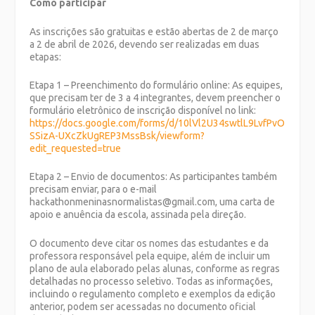
Como participar
As inscrições são gratuitas e estão abertas de 2 de março
a 2 de abril de 2026, devendo ser realizadas em duas
etapas:
Etapa 1 – Preenchimento do formulário online: As equipes,
que precisam ter de 3 a 4 integrantes, devem preencher o
formulário eletrônico de inscrição disponível no link:
https://docs.google.com/forms/d/10lVl2U34swtlL9LvfPvO
SSizA-UXcZkUgREP3MssBsk/viewform?
edit_requested=true
Etapa 2 – Envio de documentos: As participantes também
precisam enviar, para o e-mail
hackathonmeninasnormalistas@gmail.com, uma carta de
apoio e anuência da escola, assinada pela direção.
O documento deve citar os nomes das estudantes e da
professora responsável pela equipe, além de incluir um
plano de aula elaborado pelas alunas, conforme as regras
detalhadas no processo seletivo. Todas as informações,
incluindo o regulamento completo e exemplos da edição
anterior, podem ser acessadas no documento oficial