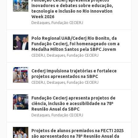
Fundação Cecierj apresenta projetos
inovadores e debates sobre educação,
tecnologia e inclusão no Rio Innovation
Week 2026
Destaques
,
Fundação CECIERJ
Polo Regional UAB/Cederj Rio Bonito, da
Fundação Cecierj, foi homenageado com a
Medalha Milton Santos pela SBPC Jovem
CEDERJ
,
Destaques
,
Fundação CECIERJ
Cederj impulsiona trajetórias e fortalece
projetos apresentados na SBPC
CEDERJ
,
Destaques
,
Fundação CECIERJ
Fundação Cecierj apresenta projetos de
ciência, inclusão e acessibilidade na 78ª
Reunião Anual da SBPC
Destaques
,
Fundação CECIERJ
Projetos de alunos premiados na FECTI 2025
são apresentados na 78ª Reunião Anual da