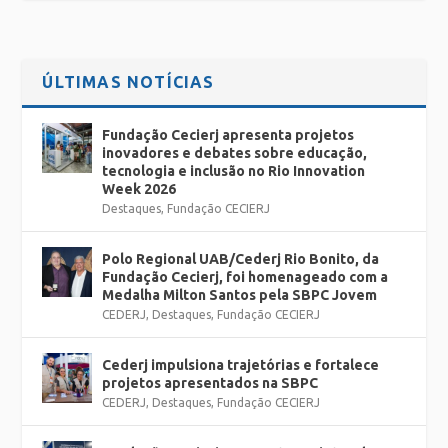
ÚLTIMAS NOTÍCIAS
Fundação Cecierj apresenta projetos
inovadores e debates sobre educação,
tecnologia e inclusão no Rio Innovation
Week 2026
Destaques
,
Fundação CECIERJ
Polo Regional UAB/Cederj Rio Bonito, da
Fundação Cecierj, foi homenageado com a
Medalha Milton Santos pela SBPC Jovem
CEDERJ
,
Destaques
,
Fundação CECIERJ
Cederj impulsiona trajetórias e fortalece
projetos apresentados na SBPC
CEDERJ
,
Destaques
,
Fundação CECIERJ