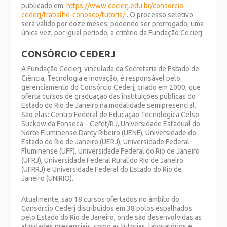
publicado em:
https://www.cecierj.edu.br/consorcio-
cederj/trabalhe-conosco/tutoria/
. O processo seletivo
será válido por doze meses, podendo ser prorrogado, uma
única vez, por igual período, a critério da Fundação Cecierj.
CONSÓRCIO CEDERJ
A Fundação Cecierj, vinculada da Secretaria de Estado de
Ciência, Tecnologia e Inovação, é responsável pelo
gerenciamento do Consórcio Cederj, criado em 2000, que
oferta cursos de graduação das instituições públicas do
Estado do Rio de Janeiro na modalidade semipresencial.
São elas: Centro Federal de Educação Tecnológica Celso
Suckow da Fonseca – Cefet/RJ, Universidade Estadual do
Norte Fluminense Darcy Ribeiro (UENF), Universidade do
Estado do Rio de Janeiro (UERJ), Universidade Federal
Fluminense (UFF), Universidade Federal do Rio de Janeiro
(UFRJ), Universidade Federal Rural do Rio de Janeiro
(UFRRJ) e Universidade Federal do Estado do Rio de
Janeiro (UNIRIO).
Atualmente, são 18 cursos ofertados no âmbito do
Consórcio Cederj distribuídos em 38 polos espalhados
pelo Estado do Rio de Janeiro, onde são desenvolvidas as
atividades presenciais, como as tutorias, laboratórios e