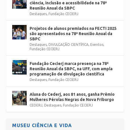
ciência, inclusão e acessibilidade na 78ª
Reunião Anual da SBPC
Destaques
,
Fundação CECIERJ
Projetos de alunos premiados na FECTI 2025
são apresentados na 78ª Reunião Anual da
SBPC
Destaques
,
DIVULGAÇÃO CIENTÍFICA
,
Eventos
,
Fundação CECIERJ
Fundação Cecierj marca presença na 78ª
Reunião Anual da SBPC, na UFF, com ampla
programação de divulgação científica
Destaques
,
Fundação CECIERJ
Aluna do Cederj, aos 81 anos, ganha Prêmio
Mulheres Pérolas Negras de Nova Friburgo
CEDERJ
,
Destaques
,
Fundação CECIERJ
MUSEU CIÊNCIA E VIDA