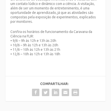
um contato lúdico e dinâmico com a ciência. A visitação,
além de ser um momento de entretenimento, é uma
oportunidade de aprendizado, já que as atividades são
compostas pela exposição de experimentos, explicados
por monitores.
Confira os horários de funcionamento da Caravana da
Ciência na FLIR:
• 9/6 – 9h às 12h e 13h às 20h
• 10/6 – 9h às 12h e 13h às 20h
• 11/6 – 10h às 12h e 13h às 21h
• 12/6 – 10h às 12h e 13h às 18h
COMPARTILHAR: