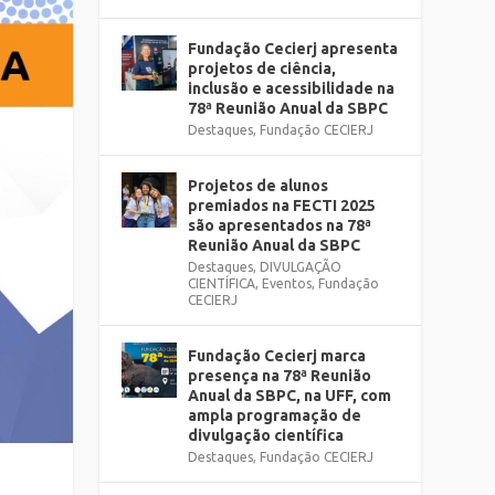
Fundação Cecierj apresenta
projetos de ciência,
inclusão e acessibilidade na
78ª Reunião Anual da SBPC
Destaques
,
Fundação CECIERJ
Projetos de alunos
premiados na FECTI 2025
são apresentados na 78ª
Reunião Anual da SBPC
Destaques
,
DIVULGAÇÃO
CIENTÍFICA
,
Eventos
,
Fundação
CECIERJ
Fundação Cecierj marca
presença na 78ª Reunião
Anual da SBPC, na UFF, com
ampla programação de
divulgação científica
Destaques
,
Fundação CECIERJ