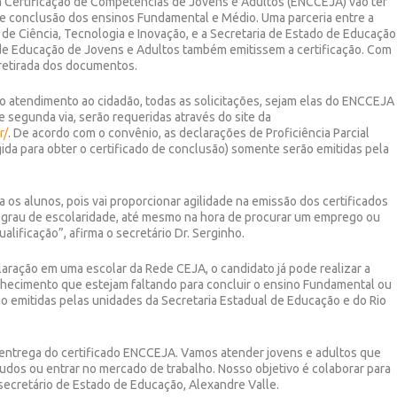
 Certificação de Competências de Jovens e Adultos (ENCCEJA) vão ter
o de conclusão dos ensinos Fundamental e Médio. Uma parceria entre a
 de Ciência, Tecnologia e Inovação, e a Secretaria de Estado de Educação
 de Educação de Jovens e Adultos também emitissem a certificação. Com
 retirada dos documentos.
no atendimento ao cidadão, todas as solicitações, sejam elas do ENCCEJA
e segunda via, serão requeridas através do site da
r/
. De acordo com o convênio, as declarações de Proficiência Parcial
da para obter o certificado de conclusão) somente serão emitidas pela
 os alunos, pois vai proporcionar agilidade na emissão dos certificados
grau de escolaridade, até mesmo na hora de procurar um emprego ou
alificação”, afirma o secretário Dr. Serginho.
laração em uma escolar da Rede CEJA, o candidato já pode realizar a
conhecimento que estejam faltando para concluir o ensino Fundamental ou
o emitidas pelas unidades da Secretaria Estadual de Educação e do Rio
a entrega do certificado ENCCEJA. Vamos atender jovens e adultos que
dos ou entrar no mercado de trabalho. Nosso objetivo é colaborar para
 secretário de Estado de Educação, Alexandre Valle.