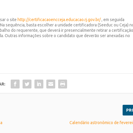
sar o site
http://certificacaoencceja.educacao.rj.gov.br/
, em seguida
. Na sequência, basta escolher a unidade certificadora (Seeduc ou Ceja) n
balho do requerente, que deverá ir presencialmente retirar a certificaçã
a. Outras informações sobre o candidato que deverão ser anexadas no
AR:
PR
na
Calendário astronômico de fevere