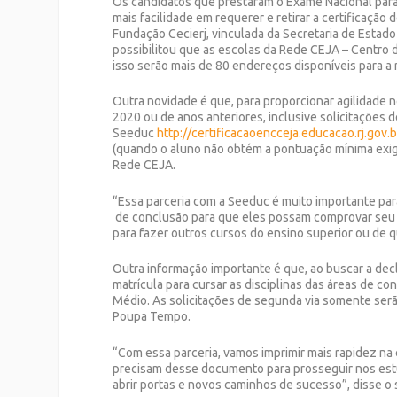
Os candidatos que prestaram o Exame Nacional para
mais facilidade em requerer e retirar a certificaçã
Fundação Cecierj, vinculada da Secretaria de Estado
possibilitou que as escolas da Rede CEJA – Centro
isso serão mais de 80 endereços disponíveis para a
Outra novidade é que, para proporcionar agilidade 
2020 ou de anos anteriores, inclusive solicitações d
Seeduc
http://certificacaoencceja.educacao.rj.gov.b
(quando o aluno não obtém a pontuação mínima exigi
Rede CEJA.
“Essa parceria com a Seeduc é muito importante para
de conclusão para que eles possam comprovar seu 
para fazer outros cursos do ensino superior ou de qu
Outra informação importante é que, ao buscar a dec
matrícula para cursar as disciplinas das áreas de 
Médio. As solicitações de segunda via somente serã
Poupa Tempo.
“Com essa parceria, vamos imprimir mais rapidez n
precisam desse documento para prosseguir nos estu
abrir portas e novos caminhos de sucesso”, disse o