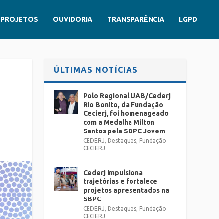
PROJETOS
OUVIDORIA
TRANSPARÊNCIA
LGPD
ÚLTIMAS NOTÍCIAS
Polo Regional UAB/Cederj
Rio Bonito, da Fundação
Cecierj, foi homenageado
com a Medalha Milton
Santos pela SBPC Jovem
CEDERJ
,
Destaques
,
Fundação
CECIERJ
Cederj impulsiona
trajetórias e fortalece
projetos apresentados na
SBPC
CEDERJ
,
Destaques
,
Fundação
CECIERJ