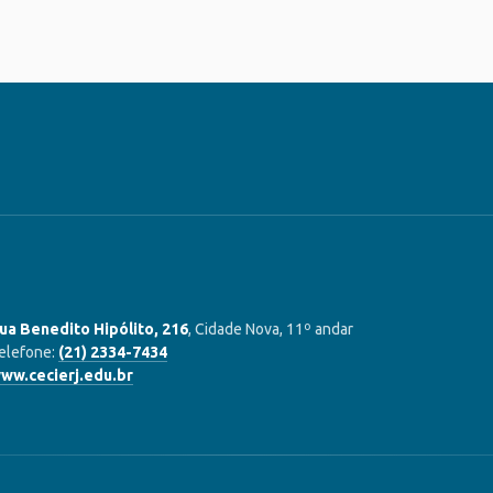
ua Benedito Hipólito, 216
, Cidade Nova, 11º andar
elefone:
(21) 2334-7434
ww.cecierj.edu.br