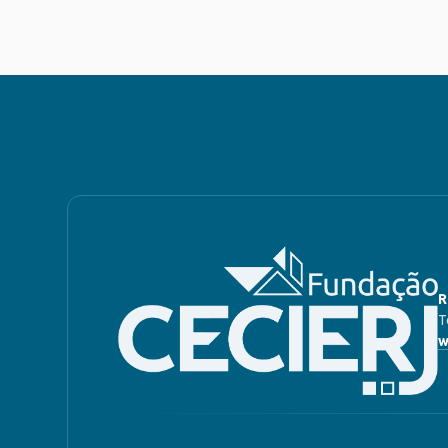
R
T
w