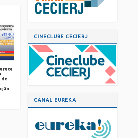
CINECLUBE CECIERJ
ferece
o
a de
a
ação
CANAL EUREKA