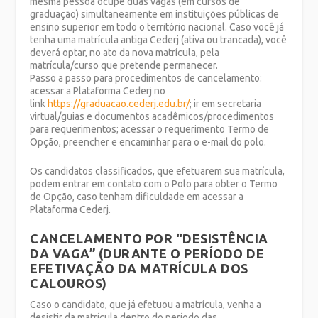
mesma pessoa ocupe duas vagas (em cursos de
graduação) simultaneamente em instituições públicas de
ensino superior em todo o território nacional. Caso você já
tenha uma matrícula antiga Cederj (ativa ou trancada), você
deverá optar, no ato da nova matrícula, pela
matrícula/curso que pretende permanecer.
Passo a passo para procedimentos de cancelamento:
acessar a Plataforma Cederj no
link
https://graduacao.cederj.edu.br/
; ir em secretaria
virtual/guias e documentos acadêmicos/procedimentos
para requerimentos; acessar o requerimento Termo de
Opção, preencher e encaminhar para o e-mail do polo.
Os candidatos classificados, que efetuarem sua matrícula,
podem entrar em contato com o Polo para obter o Termo
de Opção, caso tenham dificuldade em acessar a
Plataforma Cederj.
CANCELAMENTO POR “DESISTÊNCIA
DA VAGA” (DURANTE O PERÍODO DE
EFETIVAÇÃO DA MATRÍCULA DOS
CALOUROS)
Caso o candidato, que já efetuou a matrícula, venha a
desistir da matrícula dentro do período das