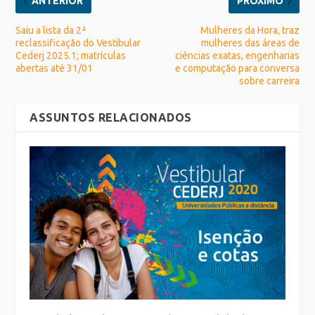
ANTERIOR
PRÓXIMO
Saiu a lista da 2ª
Mulheres da Hora, traz
reclassificação do Vestibular
mulheres das áreas de
Cederj 2025.1; matrículas
ciências exatas, engenharias
abertas até 31/01
e computação para conversa
sobre carreira
ASSUNTOS RELACIONADOS