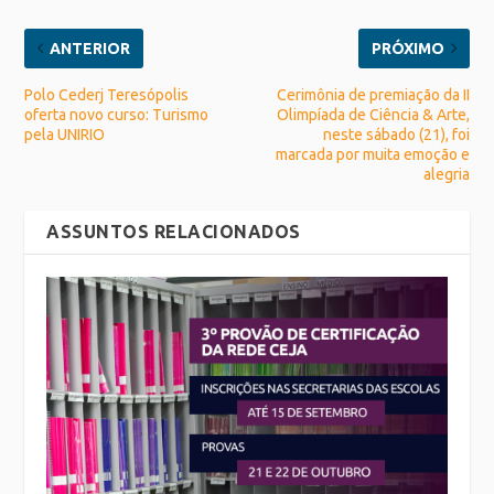
ANTERIOR
PRÓXIMO
Polo Cederj Teresópolis
Cerimônia de premiação da II
oferta novo curso: Turismo
Olimpíada de Ciência & Arte,
pela UNIRIO
neste sábado (21), foi
marcada por muita emoção e
alegria
ASSUNTOS RELACIONADOS