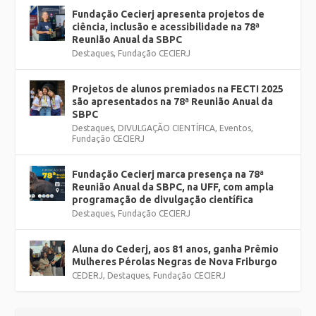
Fundação Cecierj apresenta projetos de
ciência, inclusão e acessibilidade na 78ª
Reunião Anual da SBPC
Destaques
,
Fundação CECIERJ
Projetos de alunos premiados na FECTI 2025
são apresentados na 78ª Reunião Anual da
SBPC
Destaques
,
DIVULGAÇÃO CIENTÍFICA
,
Eventos
,
Fundação CECIERJ
Fundação Cecierj marca presença na 78ª
Reunião Anual da SBPC, na UFF, com ampla
programação de divulgação científica
Destaques
,
Fundação CECIERJ
Aluna do Cederj, aos 81 anos, ganha Prêmio
Mulheres Pérolas Negras de Nova Friburgo
CEDERJ
,
Destaques
,
Fundação CECIERJ