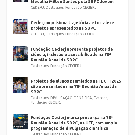
Medalha Milton Santos pela SBPC Jovem
CEDERJ
,
Destaques
,
Fundação CECIERJ
Cederj impulsiona trajetórias e fortalece
projetos apresentados na SBPC
CEDERJ
,
Destaques
,
Fundação CECIERJ
Fundação Cecierj apresenta projetos de
ciência, inclusão e acessibilidade na 78ª
Reunião Anual da SBPC
Destaques
,
Fundação CECIERJ
Projetos de alunos premiados na FECTI 2025
são apresentados na 78ª Reunião Anual da
SBPC
Destaques
,
DIVULGAÇÃO CIENTÍFICA
,
Eventos
,
Fundação CECIERJ
Fundação Cecierj marca presença na 78ª
Reunião Anual da SBPC, na UFF, com ampla
programação de divulgação científica
Destaques
,
Fundação CECIERJ