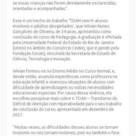
se essas crianças não forem devidamente esclarecidas,
orientadas e acompanhadas”.
Esse é um trecho do trabalho ‘TDAH sem H: alunos
invisíveis e adultos desajeitados’, que Wivian Nunes
Gonçalves de Oliveira, de 34 anos, apresentou como
conclusão do curso de Pedagogia. A graduação é ofertada
pela
Universidade Federal do Estado do Rio de Janeiro
(Unirio) no âmbito do Consórcio Cederj, que é gerido pela
Fundação Cecierj, vinculada da Secretaria de Estado de
Ciência, Tecnologia e Inovação.
Wivian formou-se no Ensino Médio no Curso Normal, e,
desde então, acumula experiências como professora na
educação infantil e vivenciou situações de alunos com
dificuldade de aprendizagem ou outras necessidades
educacionais especiais. Por causa dessa vivência, ela
escolheu pesquisar mais sobre o TDAH –
Transtorno do
Déficit de Atenção com Hiperatividade
para o seu trabalho
de conclusão do curso, apresentado em dezembro de
2021.
“Muitas vezes, as dificuldades desses alunos se tornam
invisíveis ou nos tornam invisíveis, pois eu também o fora: