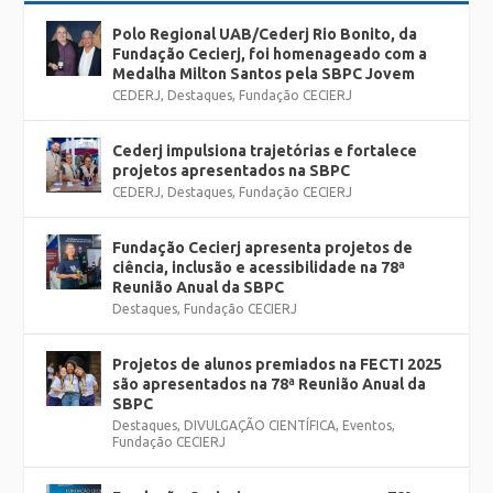
Polo Regional UAB/Cederj Rio Bonito, da
Fundação Cecierj, foi homenageado com a
Medalha Milton Santos pela SBPC Jovem
CEDERJ
,
Destaques
,
Fundação CECIERJ
Cederj impulsiona trajetórias e fortalece
projetos apresentados na SBPC
CEDERJ
,
Destaques
,
Fundação CECIERJ
Fundação Cecierj apresenta projetos de
ciência, inclusão e acessibilidade na 78ª
Reunião Anual da SBPC
Destaques
,
Fundação CECIERJ
Projetos de alunos premiados na FECTI 2025
são apresentados na 78ª Reunião Anual da
SBPC
Destaques
,
DIVULGAÇÃO CIENTÍFICA
,
Eventos
,
Fundação CECIERJ