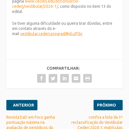
página
www.cecierj.edu.br/consorcio-
cederj/vestibular/2026-1/
, como disposto no item 13 do
edital.
Se tiver alguma dificuldade ou queira tirar dúvidas, entre
em contato através do e-
mail
vestibular.cederj.prograd@id.uff.br
.
COMPARTILHAR:
ANTERIOR
PRÓXIMO
Revista EaD em Foco ganha
confira a lista da 3ª
pontuação máxima na
reclassificação do Vestibular
avaliação de periódicos da
Cederj 2026.1; matrículas