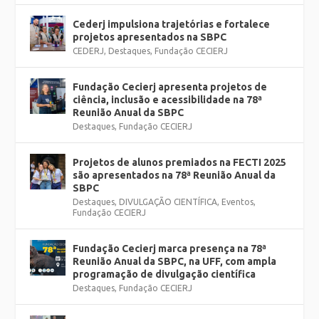
Cederj impulsiona trajetórias e fortalece
projetos apresentados na SBPC
CEDERJ
,
Destaques
,
Fundação CECIERJ
Fundação Cecierj apresenta projetos de
ciência, inclusão e acessibilidade na 78ª
Reunião Anual da SBPC
Destaques
,
Fundação CECIERJ
Projetos de alunos premiados na FECTI 2025
são apresentados na 78ª Reunião Anual da
SBPC
Destaques
,
DIVULGAÇÃO CIENTÍFICA
,
Eventos
,
Fundação CECIERJ
Fundação Cecierj marca presença na 78ª
Reunião Anual da SBPC, na UFF, com ampla
programação de divulgação científica
Destaques
,
Fundação CECIERJ