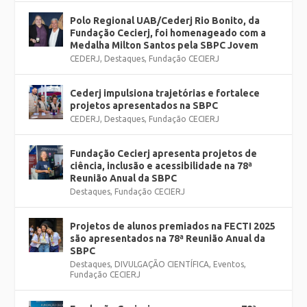
Polo Regional UAB/Cederj Rio Bonito, da
Fundação Cecierj, foi homenageado com a
Medalha Milton Santos pela SBPC Jovem
CEDERJ
,
Destaques
,
Fundação CECIERJ
Cederj impulsiona trajetórias e fortalece
projetos apresentados na SBPC
CEDERJ
,
Destaques
,
Fundação CECIERJ
Fundação Cecierj apresenta projetos de
ciência, inclusão e acessibilidade na 78ª
Reunião Anual da SBPC
Destaques
,
Fundação CECIERJ
Projetos de alunos premiados na FECTI 2025
são apresentados na 78ª Reunião Anual da
SBPC
Destaques
,
DIVULGAÇÃO CIENTÍFICA
,
Eventos
,
Fundação CECIERJ