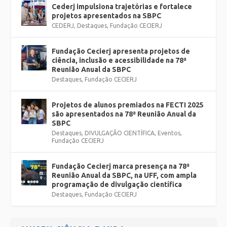
Cederj impulsiona trajetórias e fortalece
projetos apresentados na SBPC
CEDERJ
,
Destaques
,
Fundação CECIERJ
Fundação Cecierj apresenta projetos de
ciência, inclusão e acessibilidade na 78ª
Reunião Anual da SBPC
Destaques
,
Fundação CECIERJ
Projetos de alunos premiados na FECTI 2025
são apresentados na 78ª Reunião Anual da
SBPC
Destaques
,
DIVULGAÇÃO CIENTÍFICA
,
Eventos
,
Fundação CECIERJ
Fundação Cecierj marca presença na 78ª
Reunião Anual da SBPC, na UFF, com ampla
programação de divulgação científica
Destaques
,
Fundação CECIERJ