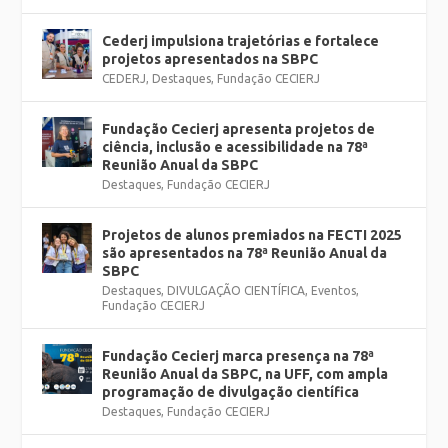
Cederj impulsiona trajetórias e fortalece
projetos apresentados na SBPC
CEDERJ
,
Destaques
,
Fundação CECIERJ
Fundação Cecierj apresenta projetos de
ciência, inclusão e acessibilidade na 78ª
Reunião Anual da SBPC
Destaques
,
Fundação CECIERJ
Projetos de alunos premiados na FECTI 2025
são apresentados na 78ª Reunião Anual da
SBPC
Destaques
,
DIVULGAÇÃO CIENTÍFICA
,
Eventos
,
Fundação CECIERJ
Fundação Cecierj marca presença na 78ª
Reunião Anual da SBPC, na UFF, com ampla
programação de divulgação científica
Destaques
,
Fundação CECIERJ