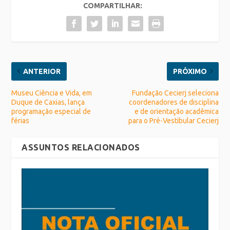
COMPARTILHAR:
ANTERIOR
PRÓXIMO
Museu Ciência e Vida, em
Fundação Cecierj seleciona
Duque de Caxias, lança
coordenadores de disciplina
programação especial de
e de orientação acadêmica
férias
para o Pré-Vestibular Cecierj
ASSUNTOS RELACIONADOS