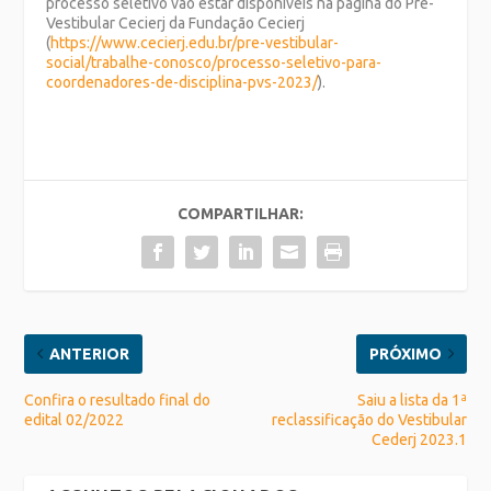
processo seletivo vão estar disponíveis na página do Pré-
Vestibular Cecierj
da Fundação Cecierj
(
https://www.cecierj.edu.br/pre-vestibular-
social/trabalhe-conosco/processo-seletivo-para-
coordenadores-de-disciplina-pvs-2023/
).
COMPARTILHAR:
ANTERIOR
PRÓXIMO
Confira o resultado final do
Saiu a lista da 1ª
edital 02/2022
reclassificação do Vestibular
Cederj 2023.1