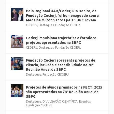
Polo Regional UAB/Cederj Rio Bonito, da
Fundação Cecierj, foi homenageado com a
Medalha Milton Santos pela SBPC Jovem
CEDERJ
,
Destaques
,
Fundação CECIERJ
Cederj impulsiona trajetórias e fortalece
projetos apresentados na SBPC
CEDERJ
,
Destaques
,
Fundação CECIERJ
Fundação Cecierj apresenta projetos de
ciência, inclusão e acessibilidade na 78ª
Reunião Anual da SBPC
Destaques
,
Fundação CECIERJ
Projetos de alunos premiados na FECTI 2025
são apresentados na 78ª Reunião Anual da
SBPC
Destaques
,
DIVULGAÇÃO CIENTÍFICA
,
Eventos
,
Fundação CECIERJ