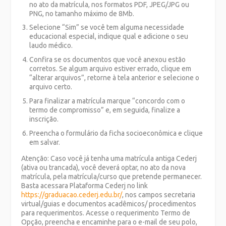
no ato da matrícula, nos formatos PDF, JPEG/JPG ou
PNG, no tamanho máximo de 8Mb.
Selecione “Sim” se você tem alguma necessidade
educacional especial, indique qual e adicione o seu
laudo médico.
Confira se os documentos que você anexou estão
corretos. Se algum arquivo estiver errado, clique em
“alterar arquivos”, retorne à tela anterior e selecione o
arquivo certo.
Para finalizar a matrícula marque “concordo com o
termo de compromisso” e, em seguida, finalize a
inscrição.
Preencha o formulário da ficha socioeconômica e clique
em salvar.
Atenção: Caso você já tenha uma matrícula antiga Cederj
(ativa ou trancada), você deverá optar, no ato da nova
matrícula, pela matrícula/curso que pretende permanecer.
Basta acessara Plataforma Cederj no link
https://graduacao.cederj.edu.br/
, nos campos secretaria
virtual/guias e documentos acadêmicos/ procedimentos
para requerimentos. Acesse o requerimento Termo de
Opção, preencha e encaminhe para o e-mail de seu polo,