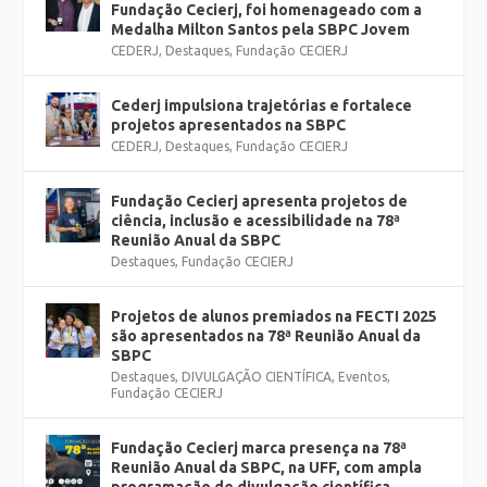
Fundação Cecierj, foi homenageado com a
Medalha Milton Santos pela SBPC Jovem
CEDERJ
,
Destaques
,
Fundação CECIERJ
Cederj impulsiona trajetórias e fortalece
projetos apresentados na SBPC
CEDERJ
,
Destaques
,
Fundação CECIERJ
Fundação Cecierj apresenta projetos de
ciência, inclusão e acessibilidade na 78ª
Reunião Anual da SBPC
Destaques
,
Fundação CECIERJ
Projetos de alunos premiados na FECTI 2025
são apresentados na 78ª Reunião Anual da
SBPC
Destaques
,
DIVULGAÇÃO CIENTÍFICA
,
Eventos
,
Fundação CECIERJ
Fundação Cecierj marca presença na 78ª
Reunião Anual da SBPC, na UFF, com ampla
programação de divulgação científica