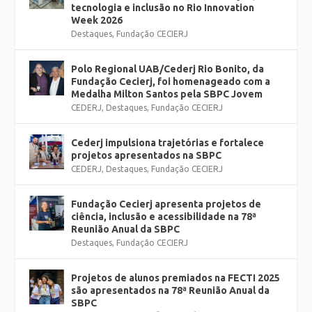
tecnologia e inclusão no Rio Innovation
Week 2026
Destaques
,
Fundação CECIERJ
Polo Regional UAB/Cederj Rio Bonito, da
Fundação Cecierj, foi homenageado com a
Medalha Milton Santos pela SBPC Jovem
CEDERJ
,
Destaques
,
Fundação CECIERJ
Cederj impulsiona trajetórias e fortalece
projetos apresentados na SBPC
CEDERJ
,
Destaques
,
Fundação CECIERJ
Fundação Cecierj apresenta projetos de
ciência, inclusão e acessibilidade na 78ª
Reunião Anual da SBPC
Destaques
,
Fundação CECIERJ
Projetos de alunos premiados na FECTI 2025
são apresentados na 78ª Reunião Anual da
SBPC