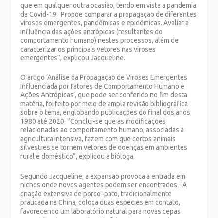
que em qualquer outra ocasião, tendo em vista a pandemia
da Covid-19. Propõe comparar a propagação de diferentes
viroses emergentes, pandêmicas e epidêmicas. Avaliar a
influência das ações antrópicas (resultantes do
comportamento humano) nestes processos, além de
caracterizar os principais vetores nas viroses
emergentes”, explicou
Jacqueline
.
O artigo
‘
Análise da Propagação de Viroses Emergentes
Influenciada por Fatores de Comportamento Humano e
Ações Antrópicas’, que pode ser conferido no fim desta
matéria,
foi feito por meio de ampla revisão bibliográfica
sobre o tema, englobando publicações do final dos anos
1980 até 2020. “Conclui-se que as modificações
relacionadas ao comportamento humano, associadas à
agricultura intensiva, fazem com que certos animais
silvestres se tornem vetores de doenças em ambientes
rural e doméstico”, explicou a bióloga.
Segundo Jacqueline, a expansão provoca a entrada em
nichos onde novos agentes podem ser encontrados. “A
criação extensiva de porco–pato, tradicionalmente
praticada na China, coloca duas espécies em contato,
favorecendo um laboratório natural para novas cepas