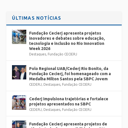
ÚLTIMAS NOTÍCIAS
Fundação Cecierj apresenta projetos
inovadores e debates sobre educação,
tecnologia e inclusão no Rio Innovation
Week 2026
Destaques
,
Fundação CECIERJ
Polo Regional UAB/Cederj Rio Bonito, da
Fundação Cecierj, foi homenageado com a
Medalha Milton Santos pela SBPC Jovem
CEDERJ
,
Destaques
,
Fundação CECIERJ
Cederj impulsiona trajetórias e fortalece
projetos apresentados na SBPC
CEDERJ
,
Destaques
,
Fundação CECIERJ
Fundação Cecierj apresenta projetos de