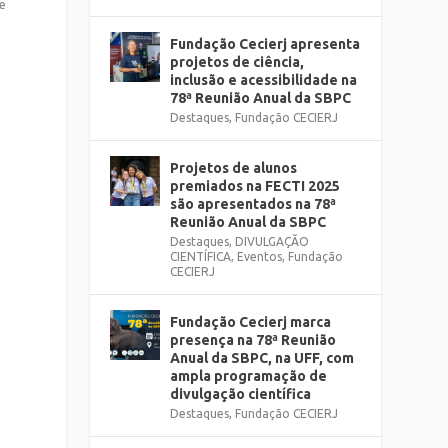
de
Fundação Cecierj apresenta
projetos de ciência,
inclusão e acessibilidade na
78ª Reunião Anual da SBPC
Destaques
,
Fundação CECIERJ
Projetos de alunos
premiados na FECTI 2025
são apresentados na 78ª
Reunião Anual da SBPC
Destaques
,
DIVULGAÇÃO
CIENTÍFICA
,
Eventos
,
Fundação
CECIERJ
Fundação Cecierj marca
presença na 78ª Reunião
Anual da SBPC, na UFF, com
ampla programação de
divulgação científica
Destaques
,
Fundação CECIERJ