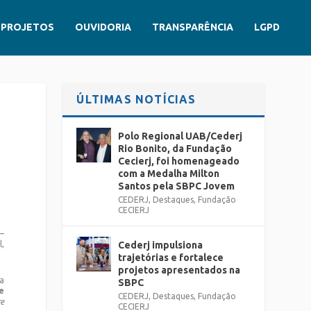
PROJETOS
OUVIDORIA
TRANSPARÊNCIA
LGPD
ÚLTIMAS NOTÍCIAS
Polo Regional UAB/Cederj
Rio Bonito, da Fundação
Cecierj, foi homenageado
com a Medalha Milton
Santos pela SBPC Jovem
CEDERJ
,
Destaques
,
Fundação
CECIERJ
 –
l,
Cederj impulsiona
trajetórias e fortalece
projetos apresentados na
ra
SBPC
e
CEDERJ
,
Destaques
,
Fundação
re
CECIERJ