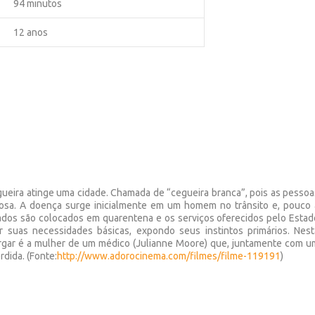
94 minutos
12 anos
gueira atinge uma cidade. Chamada de “cegueira branca”, pois as pessoa
tosa. A doença surge inicialmente em um homem no trânsito e, pouco 
tados são colocados em quarentena e os serviços oferecidos pelo Estad
 suas necessidades básicas, expondo seus instintos primários. Nest
rgar é a mulher de um médico (Julianne Moore) que, juntamente com u
dida. (Fonte:
http://www.adorocinema.com/
filmes/filme-119191
)