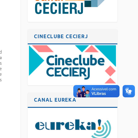
CINECLUBE CECIERJ
id
a
Os
e
 e
s
CANAL EUREKA