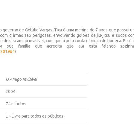
b o governo de Getúlio Vargas. Tixa é uma menina de 7 anos que possui 
com o irmão são perigosas, envolvendo golpes de jiu-jitsu e socos co
me de seu amigo invisível, com quem pula corda e brinca de boneca. Poré
r sua família que acredita que ela está falando sozinha
e-201964
)
O Amigo Invisível
2004
74 minutos
L – Livre para todos os públicos