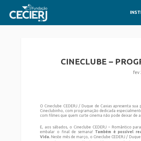
INST
CINECLUBE – PRO
fev
O Cineclube CEDERJ / Duque de Caxias apresenta sua p
Cineclubinho, com programação dedicada especialmente ao
com filmes que quem curte cinema não pode deixar de as
E, aos sábados, o Cineclube CEDERJ – Romântico par
embalar o final de semana!
Também é possível re
Vida.
Neste mês de março, o Cineclube CEDERJ / Duque