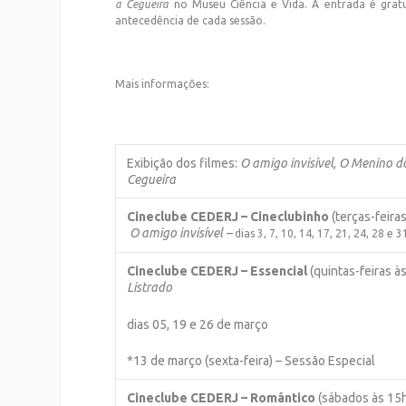
a Cegueira
no Museu Ciência e Vida.
A entrada é gratu
antecedência de cada sessão.
Mais informações:
Exibição dos filmes:
O amigo invisível
,
O Menino do
Cegueira
Cineclube CEDERJ – Cineclubinho
(terças-feira
O amigo invisível –
dias 3, 7, 10, 14, 17, 21, 24, 28 e
Cineclube CEDERJ – Essencial
(quintas-feiras à
Listrado
dias 05, 19 e 26 de março
*13 de março (sexta-feira) – Sessão Especial
Cineclube CEDERJ – Romântico
(sábados às 15