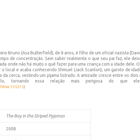
 Bruno (Asa Butterfield), de 8 anos, é filho de um oficial nazista (Dav
po de concentração. Sem saber realmente o que seu pai faz, ele deix
lada onde não há muito o quê fazer para uma criança com a idade dele. 
o local e acaba conhecendo Shmuel (Jack Scanlon), um garoto de idad
 da cerca, vestindo um pijama listrado. A amizade cresce entre os dois
-lo, tornando essa relação mais perigosa do que ele
/filme-135215
)
The Boy in the Striped Pyjamas
2008