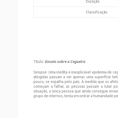
Duração
Classificação
Título:
Ensaio sobre a Cegueira
Sinopse: Uma inédita e inexplicável epidemia de ce
atingidas passam a ver apenas uma superfície lei
pouco, se espalha pelo país. À medida que os afe
começam a falhar, as pessoas passam a lutar por
situação, a única pessoa que ainda consegue enxe
grupo de internos, tenta encontrar a humanidade per