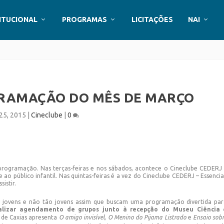
ITUCIONAL
PROGRAMAS
LICITAÇÕES
NAI
GRAMAÇÃO DO MÊS DE MARÇO
 25, 2015
|
Cineclube
|
0
rogramação. Nas terças-feiras e nos sábados, acontece o Cineclube CEDERJ
 público infantil. Nas quintas-feiras é a vez do Cineclube CEDERJ – Essencia
sistir.
a jovens e não tão jovens assim que buscam uma programação divertida pa
alizar agendamento de grupos junto à recepção do Museu Ciência 
 de Caxias apresenta
O amigo invisível
,
O Menino do Pijama Listrado
e
Ensaio sob