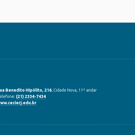
ua Benedito Hipólito, 216
, Cidade Nova, 11º andar
elefone:
(21) 2334-7434
ww.cecierj.edu.br