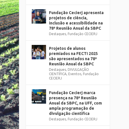
Fundação Cecierj apresenta
projetos de ciência,
inclusão e acessibilidade na
78ª Reunião Anual da SBPC
Destaques
,
Fundação CECIERJ
Projetos de alunos
premiados na FECTI 2025
são apresentados na 78ª
Reunião Anual da SBPC
Destaques
,
DIVULGAÇÃO
CIENTÍFICA
,
Eventos
,
Fundação
CECIERJ
Fundação Cecierj marca
presença na 78ª Reunião
Anual da SBPC, na UFF, com
ampla programação de
divulgação científica
Destaques
,
Fundação CECIERJ