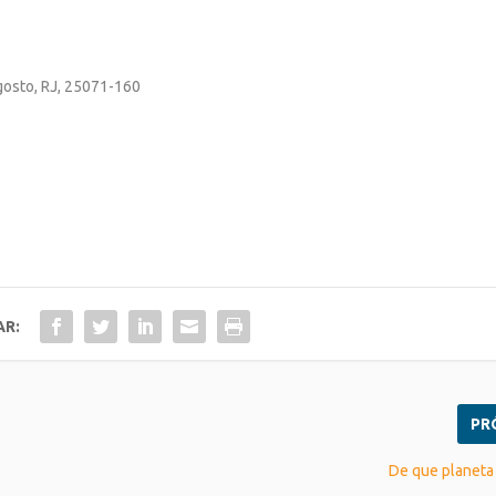
Agosto, RJ, 25071-160
AR:
PR
De que planeta