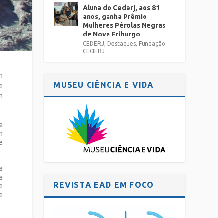
Aluna do Cederj, aos 81
anos, ganha Prêmio
Mulheres Pérolas Negras
de Nova Friburgo
CEDERJ
,
Destaques
,
Fundação
CECIERJ
m
MUSEU CIÊNCIA E VIDA
e
em
a
m
de
 a
 a
REVISTA EAD EM FOCO
e
e