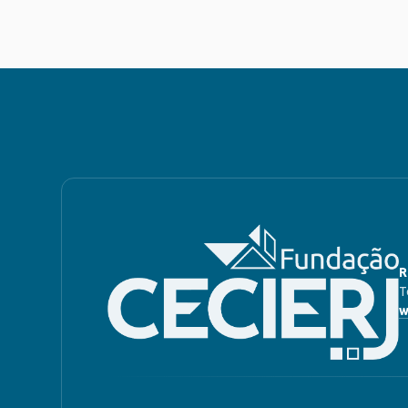
R
T
w