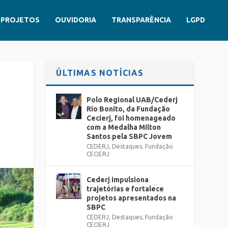
PROJETOS
OUVIDORIA
TRANSPARÊNCIA
LGPD
ÚLTIMAS NOTÍCIAS
U
Polo Regional UAB/Cederj
Rio Bonito, da Fundação
Cecierj, foi homenageado
com a Medalha Milton
Santos pela SBPC Jovem
CEDERJ
,
Destaques
,
Fundação
CECIERJ
Cederj impulsiona
trajetórias e fortalece
projetos apresentados na
SBPC
CEDERJ
,
Destaques
,
Fundação
CECIERJ