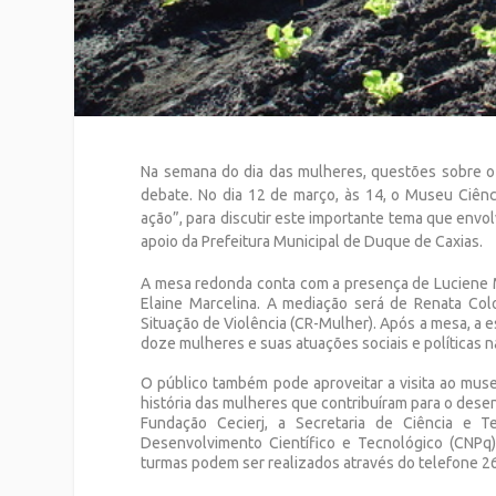
Na semana do dia das mulheres, questões sobre o 
debate. No dia 12 de março, às 14, o Museu Ciênci
ação”, para discutir este importante tema que envo
apoio da Prefeitura Municipal de Duque de Caxias.
A mesa redonda conta com a presença de Luciene Me
Elaine Marcelina. A mediação será de Renata Co
Situação de Violência (CR-Mulher). Após a mesa, a es
doze mulheres e suas atuações sociais e políticas n
O público também pode aproveitar a visita ao museu
história das mulheres que contribuíram para o desen
Fundação Cecierj, a Secretaria de Ciência e 
Desenvolvimento Científico e Tecnológico (CNPq)
turmas podem ser realizados através do telefone 