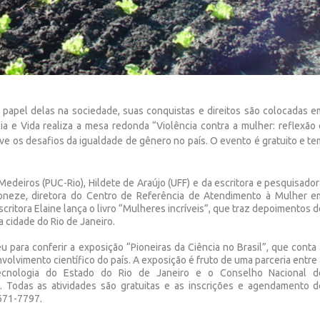
papel delas na sociedade, suas conquistas e direitos são colocadas e
a e Vida realiza a mesa redonda “Violência contra a mulher: reflexão 
lve os desafios da igualdade de gênero no país. O evento é gratuito e t
deiros (PUC-Rio), Hildete de Araújo (UFF) e da escritora e pesquisador
loneze, diretora do Centro de Referência de Atendimento à Mulher e
critora Elaine lança o livro “Mulheres incríveis”, que traz depoimentos 
a cidade do Rio de Janeiro.
 para conferir a exposição “Pioneiras da Ciência no Brasil”, que conta
volvimento científico do país. A exposição é fruto de uma parceria entre
Tecnologia do Estado do Rio de Janeiro e o Conselho Nacional d
. Todas as atividades são gratuitas e as inscrições e agendamento d
2671-7797.