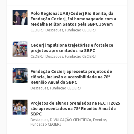
Polo Regional UAB/Cederj Rio Bonito, da
Fundação Cecierj, foi homenageado com a
Medalha Milton Santos pela SBPC Jovem
CEDERJ
,
Destaques
,
Fundação CECIERJ
Cederj impulsiona trajetórias e fortalece
projetos apresentados na SBPC
CEDERJ
,
Destaques
,
Fundação CECIERJ
Fundação Cecierj apresenta projetos de
ciência, inclusão e acessibilidade na 78ª
Reunião Anual da SBPC
Destaques
,
Fundação CECIERJ
Projetos de alunos premiados na FECTI 2025
são apresentados na 78ª Reunião Anual da
SBPC
Destaques
,
DIVULGAÇÃO CIENTÍFICA
,
Eventos
,
Fundação CECIERJ