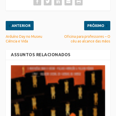
ANTERIOR
PRÓXIMO
Arduíno Day no Museu
Oficina para professores – O
Ciência e Vida
céu ao alcance das mãos
ASSUNTOS RELACIONADOS