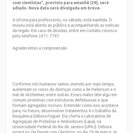
com cientistas”, previsto para amanhã (29), será
adiado. Nova data será divulgada em breve.
A oficina para professores, no sábado, está mantida. O
museu está aberto ao público e acompanhando as notícias
da região. Em caso de dúvidas, entre em contato conosco
pelo telefone 2671-7797.
Agradecemos a compreensão.
Conforme nós humanos vamos vivendo por mais tempo,
aumentam os casos de doenças como a de Parkinson e o
mal de Alzheimer, entre outras. Esses males têm algo em
comum: proteínas com estruturas defeituosas e que
formam agregados nocivos. Entender como isso acontece
para, no futuro, desenvolver tratamentos é o trabalho da
bioquímica Débora Foguel. Ela chefia o Laboratório de
Agregação de Proteínas e Amiloidoses (Lapa), na
Universidade Federal do Rio de Janeiro (UFRJ). Débora
estará no
De Frente com Cientistas
, no dia 29 de março, às