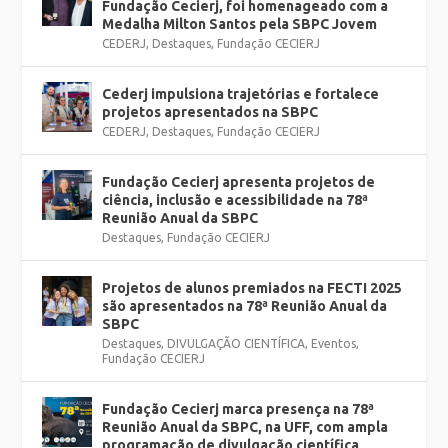
Fundação Cecierj, foi homenageado com a
Medalha Milton Santos pela SBPC Jovem
CEDERJ
,
Destaques
,
Fundação CECIERJ
Cederj impulsiona trajetórias e fortalece
projetos apresentados na SBPC
CEDERJ
,
Destaques
,
Fundação CECIERJ
Fundação Cecierj apresenta projetos de
ciência, inclusão e acessibilidade na 78ª
Reunião Anual da SBPC
Destaques
,
Fundação CECIERJ
Projetos de alunos premiados na FECTI 2025
são apresentados na 78ª Reunião Anual da
SBPC
Destaques
,
DIVULGAÇÃO CIENTÍFICA
,
Eventos
,
Fundação CECIERJ
Fundação Cecierj marca presença na 78ª
Reunião Anual da SBPC, na UFF, com ampla
programação de divulgação científica