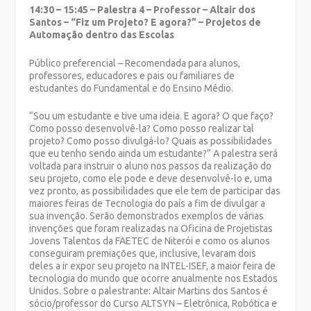
14:30 – 15:45 – Palestra 4 – Professor – Altair dos
Santos – “Fiz um Projeto? E agora?” – Projetos de
Automação dentro das Escolas
Público preferencial – Recomendada para alunos,
professores, educadores e pais ou familiares de
estudantes do Fundamental e do Ensino Médio.
“Sou um estudante e tive uma ideia. E agora? O que faço?
Como posso desenvolvê-la? Como posso realizar tal
projeto? Como posso divulgá-lo? Quais as possibilidades
que eu tenho sendo ainda um estudante?” A palestra será
voltada para instruir o aluno nos passos da realização do
seu projeto, como ele pode e deve desenvolvê-lo e, uma
vez pronto, as possibilidades que ele tem de participar das
maiores feiras de Tecnologia do país a fim de divulgar a
sua invenção. Serão demonstrados exemplos de várias
invenções que foram realizadas na Oficina de Projetistas
Jovens Talentos da FAETEC de Niterói e como os alunos
conseguiram premiações que, inclusive, levaram dois
deles a ir expor seu projeto na INTEL-ISEF, a maior feira de
tecnologia do mundo que ocorre anualmente nos Estados
Unidos. Sobre o palestrante: Altair Martins dos Santos é
sócio/professor do Curso ALTSYN – Eletrônica, Robótica e