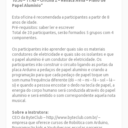
10:30 – 11:45 – Oficina 2 – Renata Ávila – Piano de
Papel Alumínio”
Esta oficina é recomendada a participantes a partir de 8
anos de idade.
Pré-requisitos: saber ler e escrever
Total de 20 participantes, serão formados 5 grupos com 4
componentes.
Os participantes irão aprender quais são os materiais
condutores de eletricidade e quais são os isolantes e que
o papel alumínio é um condutor de eletricidade. Os
participantes irão construir o circuito ligando as portas da
placa Arduino a pedaços de papel alumínio e criando a
programação para que cada pedaço de papel toque um
som numa frequência diferente (dó – ré – mi – fá – sol – lá –
si) e quando a pessoa encostar o dedo na tecla de papel, a
energia do corpo humano será conduzida através do papel
alumínio e será emitido o som correspondente aquela nota
musical.
Sobre a instrutora:
CEO da ByteClub – http://www.byteclub.com.br/ –
empresa que oferece cursos de Robótica com Arduino,
Programação kids e Youtuber nas escolas parceiras.