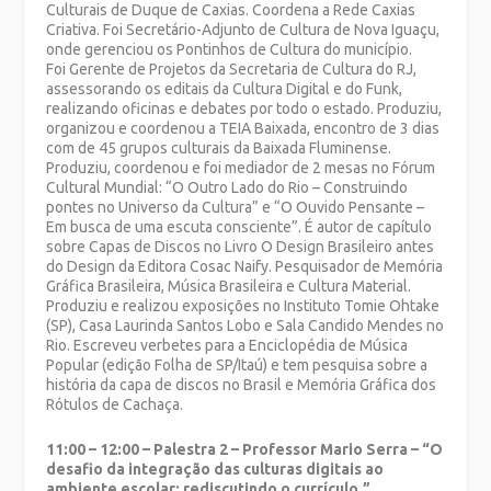
Culturais de Duque de Caxias. Coordena a Rede Caxias
Criativa. Foi Secretário-Adjunto de Cultura de Nova Iguaçu,
onde gerenciou os Pontinhos de Cultura do município.
Foi Gerente de Projetos da Secretaria de Cultura do RJ,
assessorando os editais da Cultura Digital e do Funk,
realizando oficinas e debates por todo o estado. Produziu,
organizou e coordenou a TEIA Baixada, encontro de 3 dias
com de 45 grupos culturais da Baixada Fluminense.
Produziu, coordenou e foi mediador de 2 mesas no Fórum
Cultural Mundial: “O Outro Lado do Rio – Construindo
pontes no Universo da Cultura” e “O Ouvido Pensante –
Em busca de uma escuta consciente”. É autor de capítulo
sobre Capas de Discos no Livro O Design Brasileiro antes
do Design da Editora Cosac Naify. Pesquisador de Memória
Gráfica Brasileira, Música Brasileira e Cultura Material.
Produziu e realizou exposições no Instituto Tomie Ohtake
(SP), Casa Laurinda Santos Lobo e Sala Candido Mendes no
Rio. Escreveu verbetes para a Enciclopédia de Música
Popular (edição Folha de SP/Itaú) e tem pesquisa sobre a
história da capa de discos no Brasil e Memória Gráfica dos
Rótulos de Cachaça.
11:00 – 12:00 – Palestra 2 – Professor Mario Serra – “O
desafio da integração das culturas digitais ao
ambiente escolar: rediscutindo o currículo.”