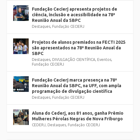
Fundação Cecierj apresenta projetos de
ciência, inclusão e acessibilidade na 78ª
Reunião Anual da SBPC
Destaques
,
Fundação CECIERJ
Projetos de alunos premiados na FECTI 2025
são apresentados na 78ª Reunião Anual da
SBPC
Destaques
,
DIVULGAÇÃO CIENTÍFICA
,
Eventos
,
Fundação CECIERJ
Fundação Cecierj marca presença na 78ª
Reunião Anual da SBPC, na UFF, com ampla
programação de divulgação científica
Destaques
,
Fundação CECIERJ
Aluna do Cederj, aos 81 anos, ganha Prêmio
Mulheres Pérolas Negras de Nova Friburgo
CEDERJ
,
Destaques
,
Fundação CECIERJ