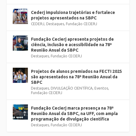
Cederj impulsiona trajetórias e fortalece
projetos apresentados na SBPC
CEDERJ
,
Destaques
,
Fundação CECIERJ
Fundação Cecierj apresenta projetos de
ciência, inclusão e acessibilidade na 78ª
Reunião Anual da SBPC
Destaques
,
Fundação CECIERJ
Projetos de alunos premiados na FECTI 2025
são apresentados na 78ª Reunião Anual da
SBPC
Destaques
,
DIVULGAÇÃO CIENTÍFICA
,
Eventos
,
Fundação CECIERJ
Fundação Cecierj marca presença na 78ª
Reunião Anual da SBPC, na UFF, com ampla
programação de divulgação científica
Destaques
,
Fundação CECIERJ