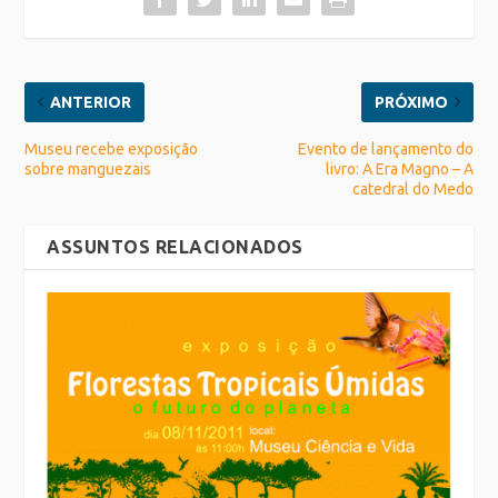
ANTERIOR
PRÓXIMO
Museu recebe exposição
Evento de lançamento do
sobre manguezais
livro: A Era Magno – A
catedral do Medo
ASSUNTOS RELACIONADOS