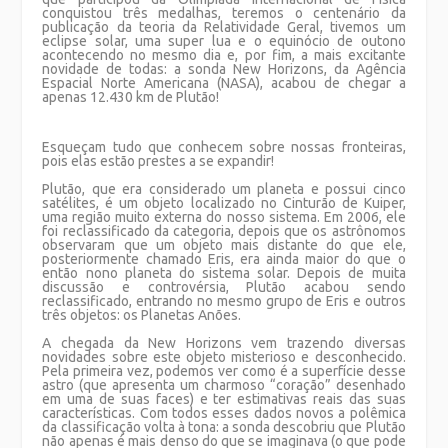
conquistou três medalhas, teremos o centenário da
publicação da teoria da Relatividade Geral, tivemos um
eclipse solar, uma super lua e o equinócio de outono
acontecendo no mesmo dia e, por fim, a mais excitante
novidade de todas: a sonda New Horizons, da Agência
Espacial Norte Americana (NASA), acabou de chegar a
apenas 12.430 km de Plutão!
Esqueçam tudo que conhecem sobre nossas fronteiras,
pois elas estão prestes a se expandir!
Plutão, que era considerado um planeta e possui cinco
satélites, é um objeto localizado no Cinturão de Kuiper,
uma região muito externa do nosso sistema. Em 2006, ele
foi reclassificado da categoria, depois que os astrônomos
observaram que um objeto mais distante do que ele,
posteriormente chamado Eris, era ainda maior do que o
então nono planeta do sistema solar. Depois de muita
discussão e controvérsia, Plutão acabou sendo
reclassificado, entrando no mesmo grupo de Eris e outros
três objetos: os Planetas Anões.
A chegada da New Horizons vem trazendo diversas
novidades sobre este objeto misterioso e desconhecido.
Pela primeira vez, podemos ver como é a superfície desse
astro (que apresenta um charmoso “coração” desenhado
em uma de suas faces) e ter estimativas reais das suas
características. Com todos esses dados novos a polêmica
da classificação volta à tona: a sonda descobriu que Plutão
não apenas é mais denso do que se imaginava (o que pode