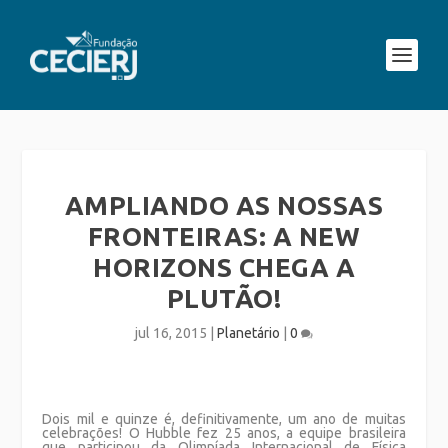
AMPLIANDO AS NOSSAS
FRONTEIRAS: A NEW
HORIZONS CHEGA A
PLUTÃO!
jul 16, 2015
|
Planetário
|
0
Dois mil e quinze é, definitivamente, um ano de muitas
celebrações! O Hubble fez 25 anos, a equipe brasileira
que participou da Olimpíada Internacional de Física