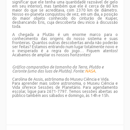
significar que ele tenha uma quantidade razoável de gelo
em seu interior), mas também que ele é cerca de 80 km
maior do que se acreditava, com 2370 km de diâmetro.
Nosso ex-planeta conquistou de vez, em um dia, a posição
do maior objeto conhecido do cinturão de Kuiper,
desbancando Eris, cuja descoberta deu início à discussão
toda.
A chegada a Plutão é um enorme marco para o
conhecimento das origens do nosso sistema e suas
fronteiras. Quantos outras descobertas ainda não poderão
ser feitas? Estamos entrando num lugar totalmente novo e
o inesperado é a regra do jogo… Fiquem atentos!
Acabamos de ampliar os nossos horizontes!
Gráfico comparativo de tamanho da Terra, Plutão e
Caronte (uma das luas de Plutão). Fonte:
NASA
.
Carolina de Assis, astrônoma do Museu Ciência e Vida.
Para aprender mais sobre astronomia, o Museu Ciência e
Vida oferece Sessões de Planetário. Para agendamento
escolar, ligue para 2671-7797. Temos sessões abertas ao
público também aos sábados e domingo, às 14h e 15h.