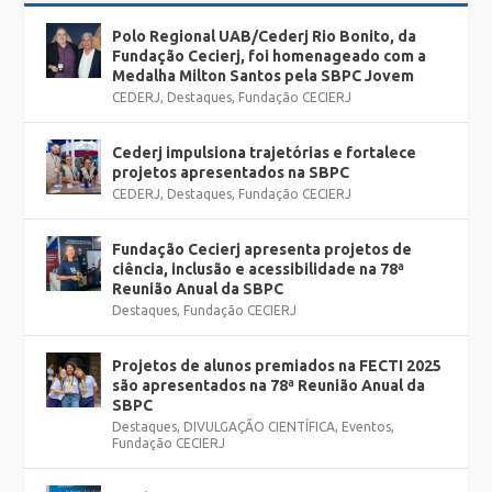
Polo Regional UAB/Cederj Rio Bonito, da
Fundação Cecierj, foi homenageado com a
Medalha Milton Santos pela SBPC Jovem
CEDERJ
,
Destaques
,
Fundação CECIERJ
Cederj impulsiona trajetórias e fortalece
projetos apresentados na SBPC
CEDERJ
,
Destaques
,
Fundação CECIERJ
Fundação Cecierj apresenta projetos de
ciência, inclusão e acessibilidade na 78ª
Reunião Anual da SBPC
Destaques
,
Fundação CECIERJ
Projetos de alunos premiados na FECTI 2025
são apresentados na 78ª Reunião Anual da
SBPC
Destaques
,
DIVULGAÇÃO CIENTÍFICA
,
Eventos
,
Fundação CECIERJ