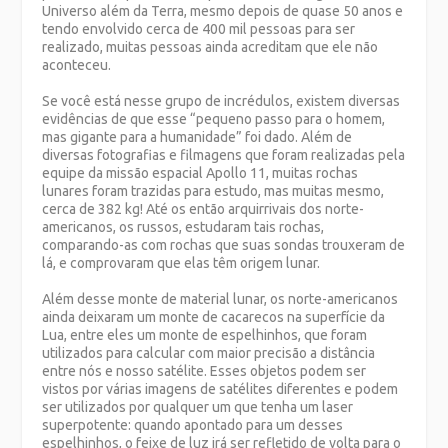
Universo além da Terra, mesmo depois de quase 50 anos e
tendo envolvido cerca de 400 mil pessoas para ser
realizado, muitas pessoas ainda acreditam que ele não
aconteceu.
Se você está nesse grupo de incrédulos, existem diversas
evidências de que esse “pequeno passo para o homem,
mas gigante para a humanidade” foi dado. Além de
diversas fotografias e filmagens que foram realizadas pela
equipe da missão espacial Apollo 11, muitas rochas
lunares foram trazidas para estudo, mas muitas mesmo,
cerca de 382 kg! Até os então arquirrivais dos norte-
americanos, os russos, estudaram tais rochas,
comparando-as com rochas que suas sondas trouxeram de
lá, e comprovaram que elas têm origem lunar.
Além desse monte de material lunar, os norte-americanos
ainda deixaram um monte de cacarecos na superfície da
Lua, entre eles um monte de espelhinhos, que foram
utilizados para calcular com maior precisão a distância
entre nós e nosso satélite. Esses objetos podem ser
vistos por várias imagens de satélites diferentes e podem
ser utilizados por qualquer um que tenha um laser
superpotente: quando apontado para um desses
espelhinhos, o feixe de luz irá ser refletido de volta para o