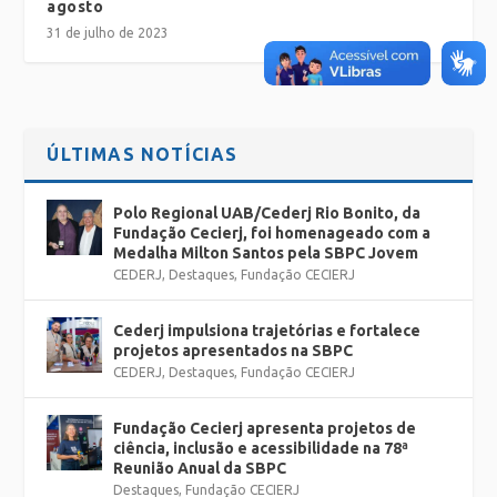
agosto
31 de julho de 2023
ÚLTIMAS NOTÍCIAS
Polo Regional UAB/Cederj Rio Bonito, da
Fundação Cecierj, foi homenageado com a
Medalha Milton Santos pela SBPC Jovem
CEDERJ
,
Destaques
,
Fundação CECIERJ
Cederj impulsiona trajetórias e fortalece
projetos apresentados na SBPC
CEDERJ
,
Destaques
,
Fundação CECIERJ
Fundação Cecierj apresenta projetos de
ciência, inclusão e acessibilidade na 78ª
Reunião Anual da SBPC
Destaques
,
Fundação CECIERJ