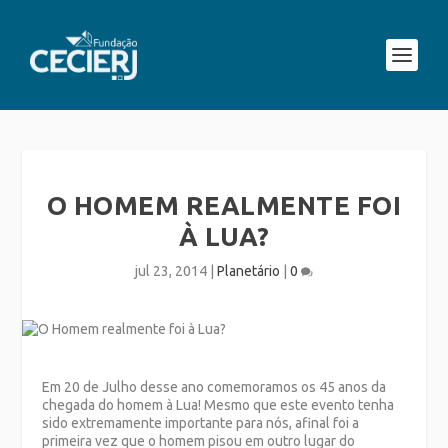
O HOMEM REALMENTE FOI
À LUA?
jul 23, 2014
|
Planetário
|
0
Em 20 de Julho desse ano comemoramos os 45 anos da
chegada do homem à Lua! Mesmo que este evento tenha
sido extremamente importante para nós, afinal foi a
primeira vez que o homem pisou em outro lugar do