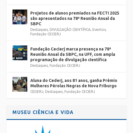
Projetos de alunos premiados na FECTI 2025
são apresentados na 78ª Reunião Anual da
SBPC
Destaques
,
DIVULGAÇÃO CIENTÍFICA
,
Eventos
,
Fundação CECIERJ
Fundação Cecierj marca presença na 78ª
Reunião Anual da SBPC, na UFF, com ampla
programação de divulgação científica
Destaques
,
Fundação CECIERJ
Aluna do Cederj, aos 81 anos, ganha Prêmio
Mulheres Pérolas Negras de Nova Friburgo
CEDERJ
,
Destaques
,
Fundação CECIERJ
MUSEU CIÊNCIA E VIDA