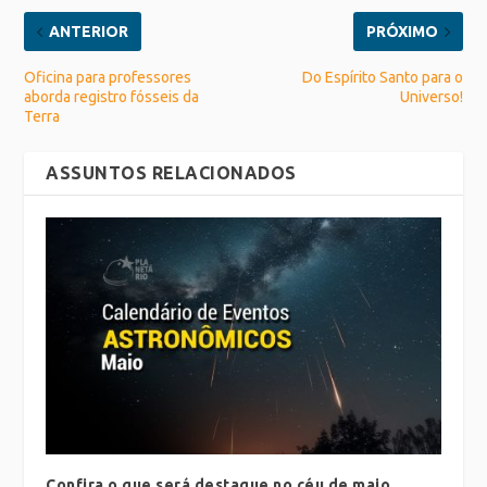
ANTERIOR
PRÓXIMO
Oficina para professores
Do Espírito Santo para o
aborda registro fósseis da
Universo!
Terra
ASSUNTOS RELACIONADOS
Confira o que será destaque no céu de maio