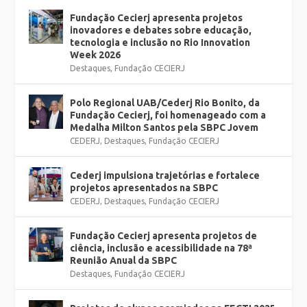
Fundação Cecierj apresenta projetos
inovadores e debates sobre educação,
tecnologia e inclusão no Rio Innovation
Week 2026
Destaques
,
Fundação CECIERJ
Polo Regional UAB/Cederj Rio Bonito, da
Fundação Cecierj, foi homenageado com a
Medalha Milton Santos pela SBPC Jovem
CEDERJ
,
Destaques
,
Fundação CECIERJ
Cederj impulsiona trajetórias e fortalece
projetos apresentados na SBPC
CEDERJ
,
Destaques
,
Fundação CECIERJ
Fundação Cecierj apresenta projetos de
ciência, inclusão e acessibilidade na 78ª
Reunião Anual da SBPC
Destaques
,
Fundação CECIERJ