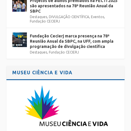
Projetos de alunos premiados na FECTI 2025
são apresentados na 78ª Reunião Anual da
SBPC
Destaques
,
DIVULGAÇÃO CIENTÍFICA
,
Eventos
,
Fundação CECIERJ
Fundação Cecierj marca presença na 78ª
Reunião Anual da SBPC, na UFF, com ampla
programação de divulgação científica
Destaques
,
Fundação CECIERJ
MUSEU CIÊNCIA E VIDA