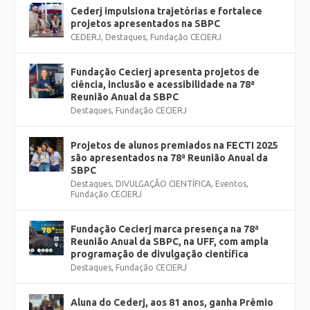
Cederj impulsiona trajetórias e fortalece
projetos apresentados na SBPC
CEDERJ
,
Destaques
,
Fundação CECIERJ
Fundação Cecierj apresenta projetos de
ciência, inclusão e acessibilidade na 78ª
Reunião Anual da SBPC
Destaques
,
Fundação CECIERJ
Projetos de alunos premiados na FECTI 2025
são apresentados na 78ª Reunião Anual da
SBPC
Destaques
,
DIVULGAÇÃO CIENTÍFICA
,
Eventos
,
Fundação CECIERJ
Fundação Cecierj marca presença na 78ª
Reunião Anual da SBPC, na UFF, com ampla
programação de divulgação científica
Destaques
,
Fundação CECIERJ
Aluna do Cederj, aos 81 anos, ganha Prêmio