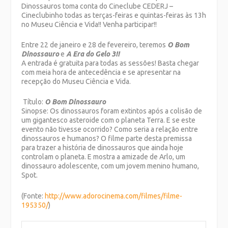
Dinossauros toma conta do Cineclube CEDERJ –
Cineclubinho todas as terças-feiras e quintas-feiras às 13h
no Museu Ciência e Vida!! Venha participar!!
Entre 22 de janeiro e 28 de fevereiro, teremos
O Bom
Dinossauro
e
A Era do Gelo 3!!
A entrada é gratuita para todas as sessões! Basta chegar
com meia hora de antecedência e se apresentar na
recepção do Museu Ciência e Vida.
Título:
O Bom Dinossauro
Sinopse: Os dinossauros foram extintos após a colisão de
um gigantesco asteroide com o planeta Terra. E se este
evento não tivesse ocorrido? Como seria a relação entre
dinossauros e humanos? O filme parte desta premissa
para trazer a história de dinossauros que ainda hoje
controlam o planeta. E mostra a amizade de Arlo, um
dinossauro adolescente, com um jovem menino humano,
Spot.
(Fonte:
http://www.adorocinema.com/filmes/filme-
195350/
)