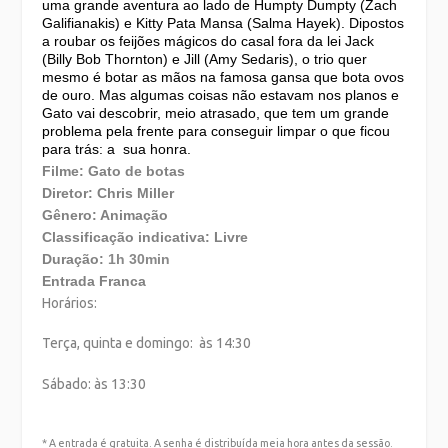
uma grande aventura ao lado de Humpty Dumpty (Zach
Galifianakis) e Kitty Pata Mansa (Salma Hayek). Dipostos
a roubar os feijões mágicos do casal fora da lei Jack
(Billy Bob Thornton) e Jill (Amy Sedaris), o trio quer
mesmo é botar as mãos na famosa gansa que bota ovos
de ouro. Mas algumas coisas não estavam nos planos e
Gato vai descobrir, meio atrasado, que tem um grande
problema pela frente para conseguir limpar o que ficou
para trás: a sua honra.
Filme: Gato de botas
Diretor: Chris Miller
Gênero: Animação
Classificação indicativa: Livre
Duração:
1h 30min
Entrada Franca
Horários:
Terça, quinta e domingo: às 14:30
Sábado: às 13:30
* A entrada é gratuita. A senha é distribuída meia hora antes da sessão.