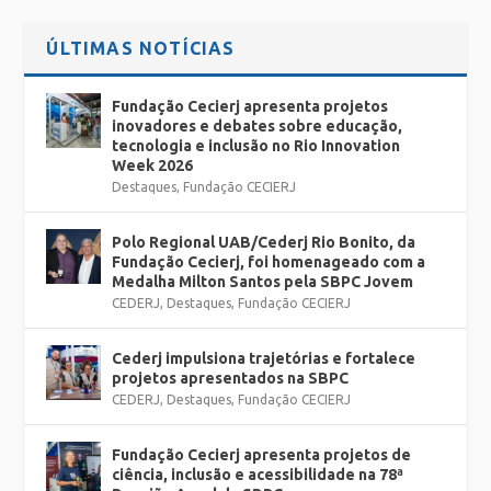
ÚLTIMAS NOTÍCIAS
Fundação Cecierj apresenta projetos
inovadores e debates sobre educação,
tecnologia e inclusão no Rio Innovation
Week 2026
Destaques
,
Fundação CECIERJ
Polo Regional UAB/Cederj Rio Bonito, da
Fundação Cecierj, foi homenageado com a
Medalha Milton Santos pela SBPC Jovem
CEDERJ
,
Destaques
,
Fundação CECIERJ
Cederj impulsiona trajetórias e fortalece
projetos apresentados na SBPC
CEDERJ
,
Destaques
,
Fundação CECIERJ
Fundação Cecierj apresenta projetos de
ciência, inclusão e acessibilidade na 78ª