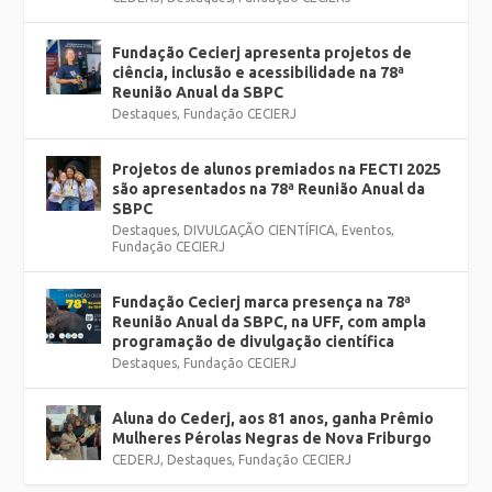
Fundação Cecierj apresenta projetos de
ciência, inclusão e acessibilidade na 78ª
Reunião Anual da SBPC
Destaques
,
Fundação CECIERJ
Projetos de alunos premiados na FECTI 2025
são apresentados na 78ª Reunião Anual da
SBPC
Destaques
,
DIVULGAÇÃO CIENTÍFICA
,
Eventos
,
Fundação CECIERJ
Fundação Cecierj marca presença na 78ª
Reunião Anual da SBPC, na UFF, com ampla
programação de divulgação científica
Destaques
,
Fundação CECIERJ
Aluna do Cederj, aos 81 anos, ganha Prêmio
Mulheres Pérolas Negras de Nova Friburgo
CEDERJ
,
Destaques
,
Fundação CECIERJ