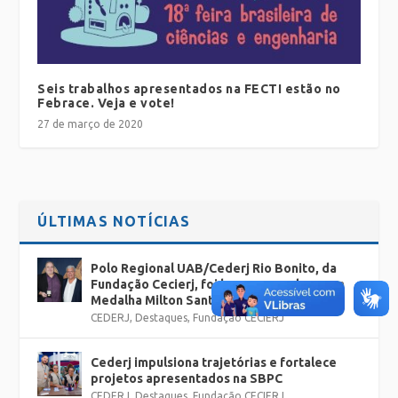
Seis trabalhos apresentados na FECTI estão no
Febrace. Veja e vote!
27 de março de 2020
ÚLTIMAS NOTÍCIAS
Polo Regional UAB/Cederj Rio Bonito, da
Fundação Cecierj, foi homenageado com a
Medalha Milton Santos pela SBPC Jovem
CEDERJ
,
Destaques
,
Fundação CECIERJ
Cederj impulsiona trajetórias e fortalece
projetos apresentados na SBPC
CEDERJ
,
Destaques
,
Fundação CECIERJ