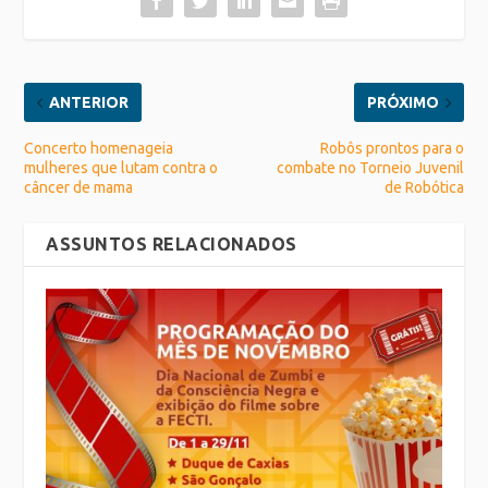
ANTERIOR
PRÓXIMO
Concerto homenageia
Robôs prontos para o
mulheres que lutam contra o
combate no Torneio Juvenil
câncer de mama
de Robótica
ASSUNTOS RELACIONADOS