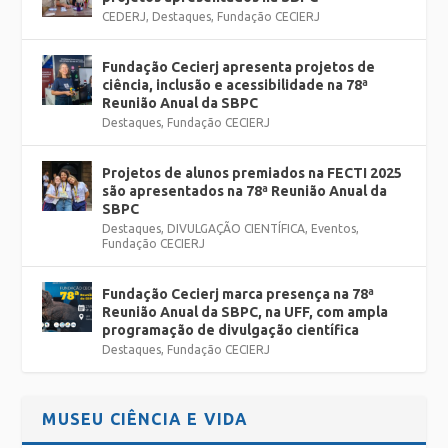
CEDERJ
,
Destaques
,
Fundação CECIERJ
Fundação Cecierj apresenta projetos de
ciência, inclusão e acessibilidade na 78ª
Reunião Anual da SBPC
Destaques
,
Fundação CECIERJ
Projetos de alunos premiados na FECTI 2025
são apresentados na 78ª Reunião Anual da
SBPC
Destaques
,
DIVULGAÇÃO CIENTÍFICA
,
Eventos
,
Fundação CECIERJ
Fundação Cecierj marca presença na 78ª
Reunião Anual da SBPC, na UFF, com ampla
programação de divulgação científica
Destaques
,
Fundação CECIERJ
MUSEU CIÊNCIA E VIDA