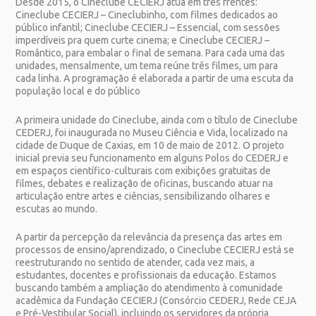
Desde 2015, o Cineclube CECIERJ atua em três frentes:
Cineclube CECIERJ – Cineclubinho, com filmes dedicados ao
público infantil; Cineclube CECIERJ – Essencial, com sessões
imperdíveis pra quem curte cinema; e Cineclube CECIERJ –
Romântico, para embalar o final de semana. Para cada uma das
unidades, mensalmente, um tema reúne três filmes, um para
cada linha. A programação é elaborada a partir de uma escuta da
população local e do público
A primeira unidade do Cineclube, ainda com o título de Cineclube
CEDERJ, foi inaugurada no Museu Ciência e Vida, localizado na
cidade de Duque de Caxias, em 10 de maio de 2012. O projeto
inicial previa seu funcionamento em alguns Polos do CEDERJ e
em espaços científico-culturais com exibições gratuitas de
filmes, debates e realização de oficinas, buscando atuar na
articulação entre artes e ciências, sensibilizando olhares e
escutas ao mundo.
A partir da percepção da relevância da presença das artes em
processos de ensino/aprendizado, o Cineclube CECIERJ está se
reestruturando no sentido de atender, cada vez mais, a
estudantes, docentes e profissionais da educação. Estamos
buscando também a ampliação do atendimento à comunidade
acadêmica da Fundação CECIERJ (Consórcio CEDERJ, Rede CEJA
e Pré-Vestibular Social), incluindo os servidores da própria