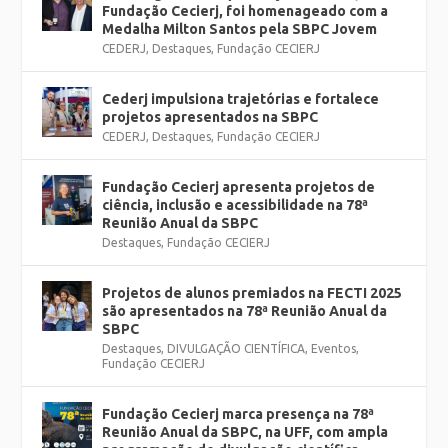
Fundação Cecierj, foi homenageado com a
Medalha Milton Santos pela SBPC Jovem
CEDERJ
,
Destaques
,
Fundação CECIERJ
Cederj impulsiona trajetórias e fortalece
projetos apresentados na SBPC
CEDERJ
,
Destaques
,
Fundação CECIERJ
Fundação Cecierj apresenta projetos de
ciência, inclusão e acessibilidade na 78ª
Reunião Anual da SBPC
Destaques
,
Fundação CECIERJ
Projetos de alunos premiados na FECTI 2025
são apresentados na 78ª Reunião Anual da
SBPC
Destaques
,
DIVULGAÇÃO CIENTÍFICA
,
Eventos
,
Fundação CECIERJ
Fundação Cecierj marca presença na 78ª
Reunião Anual da SBPC, na UFF, com ampla