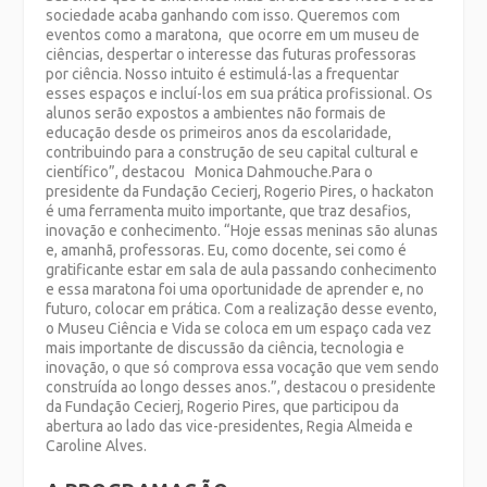
sociedade acaba ganhando com isso. Queremos com
eventos como a maratona, que ocorre em um museu de
ciências, despertar o interesse das futuras professoras
por ciência. Nosso intuito é estimulá-las a frequentar
esses espaços e incluí-los em sua prática profissional. Os
alunos serão expostos a ambientes não formais de
educação desde os primeiros anos da escolaridade,
contribuindo para a construção de seu capital cultural e
científico”, destacou Monica Dahmouche.Para o
presidente da Fundação Cecierj, Rogerio Pires, o hackaton
é uma ferramenta muito importante, que traz desafios,
inovação e conhecimento. “Hoje essas meninas são alunas
e, amanhã, professoras. Eu, como docente, sei como é
gratificante estar em sala de aula passando conhecimento
e essa maratona foi uma oportunidade de aprender e, no
futuro, colocar em prática. Com a realização desse evento,
o Museu Ciência e Vida se coloca em um espaço cada vez
mais importante de discussão da ciência, tecnologia e
inovação, o que só comprova essa vocação que vem sendo
construída ao longo desses anos.”, destacou o presidente
da Fundação Cecierj, Rogerio Pires, que participou da
abertura ao lado das vice-presidentes, Regia Almeida e
Caroline Alves.