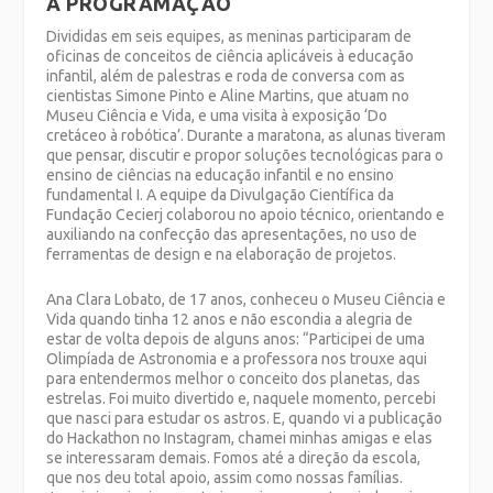
A PROGRAMAÇÃO
Divididas em seis equipes, as meninas participaram de
oficinas de conceitos de ciência aplicáveis à educação
infantil, além de palestras e roda de conversa com as
cientistas Simone Pinto e Aline Martins, que atuam no
Museu Ciência e Vida, e uma visita à exposição ‘Do
cretáceo à robótica’. Durante a maratona, as alunas tiveram
que pensar, discutir e propor soluções tecnológicas para o
ensino de ciências na educação infantil e no ensino
fundamental I. A equipe da Divulgação Científica da
Fundação Cecierj colaborou no apoio técnico, orientando e
auxiliando na confecção das apresentações, no uso de
ferramentas de design e na elaboração de projetos.
Ana Clara Lobato, de 17 anos, conheceu o Museu Ciência e
Vida quando tinha 12 anos e não escondia a alegria de
estar de volta depois de alguns anos: “Participei de uma
Olimpíada de Astronomia e a professora nos trouxe aqui
para entendermos melhor o conceito dos planetas, das
estrelas. Foi muito divertido e, naquele momento, percebi
que nasci para estudar os astros. E, quando vi a publicação
do Hackathon no Instagram, chamei minhas amigas e elas
se interessaram demais. Fomos até a direção da escola,
que nos deu total apoio, assim como nossas famílias.