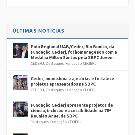
ÚLTIMAS NOTÍCIAS
Polo Regional UAB/Cederj Rio Bonito, da
Fundação Cecierj, foi homenageado com a
Medalha Milton Santos pela SBPC Jovem
CEDERJ
,
Destaques
,
Fundação CECIERJ
Cederj impulsiona trajetórias e fortalece
projetos apresentados na SBPC
CEDERJ
,
Destaques
,
Fundação CECIERJ
Fundação Cecierj apresenta projetos de
ciência, inclusão e acessibilidade na 78ª
Reunião Anual da SBPC
Destaques
,
Fundação CECIERJ