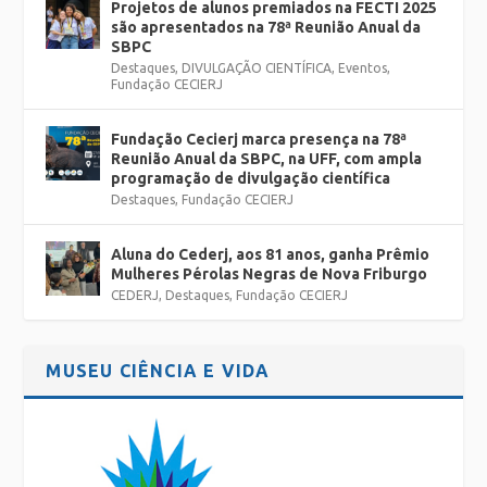
Projetos de alunos premiados na FECTI 2025
são apresentados na 78ª Reunião Anual da
SBPC
Destaques
,
DIVULGAÇÃO CIENTÍFICA
,
Eventos
,
Fundação CECIERJ
Fundação Cecierj marca presença na 78ª
Reunião Anual da SBPC, na UFF, com ampla
programação de divulgação científica
Destaques
,
Fundação CECIERJ
Aluna do Cederj, aos 81 anos, ganha Prêmio
Mulheres Pérolas Negras de Nova Friburgo
CEDERJ
,
Destaques
,
Fundação CECIERJ
MUSEU CIÊNCIA E VIDA