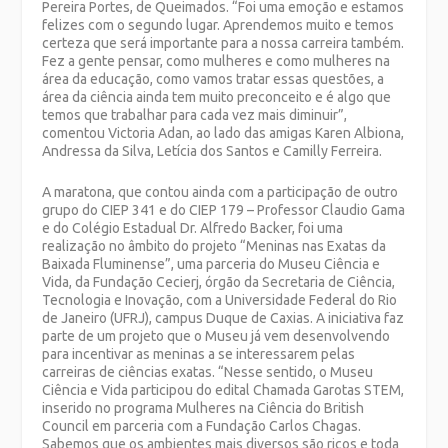
Pereira Portes, de Queimados. “Foi uma emoção e estamos
felizes com o segundo lugar. Aprendemos muito e temos
certeza que será importante para a nossa carreira também.
Fez a gente pensar, como mulheres e como mulheres na
área da educação, como vamos tratar essas questões, a
área da ciência ainda tem muito preconceito e é algo que
temos que trabalhar para cada vez mais diminuir”,
comentou Victoria Adan, ao lado das amigas Karen Albiona,
Andressa da Silva, Letícia dos Santos e Camilly Ferreira.
A maratona, que contou ainda com a participação de outro
grupo do CIEP 341 e do CIEP 179 – Professor Claudio Gama
e do Colégio Estadual Dr. Alfredo Backer, foi uma
realização no âmbito do projeto “Meninas nas Exatas da
Baixada Fluminense”, uma parceria do Museu Ciência e
Vida, da Fundação Cecierj, órgão da Secretaria de Ciência,
Tecnologia e Inovação, com a Universidade Federal do Rio
de Janeiro (UFRJ), campus Duque de Caxias. A iniciativa faz
parte de um projeto que o Museu já vem desenvolvendo
para incentivar as meninas a se interessarem pelas
carreiras de ciências exatas. “Nesse sentido, o Museu
Ciência e Vida participou do edital Chamada Garotas STEM,
inserido no programa Mulheres na Ciência do British
Council em parceria com a Fundação Carlos Chagas.
Sabemos que os ambientes mais diversos são ricos e toda