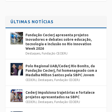
ÚLTIMAS NOTÍCIAS
Fundação Cecierj apresenta projetos
inovadores e debates sobre educação,
tecnologia e inclusão no Rio Innovation
Week 2026
Destaques
,
Fundação CECIERJ
Polo Regional UAB/Cederj Rio Bonito, da
Fundação Cecierj, foi homenageado com a
Medalha Milton Santos pela SBPC Jovem
CEDERJ
,
Destaques
,
Fundação CECIERJ
Cederj impulsiona trajetórias e fortalece
projetos apresentados na SBPC
CEDERJ
,
Destaques
,
Fundação CECIERJ