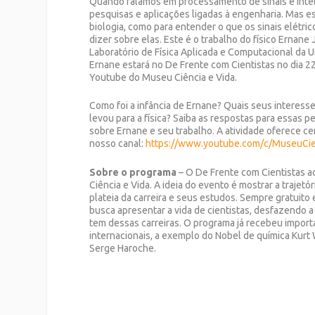
Quando falamos em processamento de sinais e inteli
pesquisas e aplicações ligadas à engenharia. Mas e
biologia, como para entender o que os sinais elétr
dizer sobre elas. Este é o trabalho do físico Ernan
Laboratório de Física Aplicada e Computacional da U
Ernane estará no De Frente com Cientistas no dia 2
Youtube do Museu Ciência e Vida.
Como foi a infância de Ernane? Quais seus interess
levou para a física? Saiba as respostas para essas
sobre Ernane e seu trabalho. A atividade oferece ce
nosso canal:
https://www.youtube.com/c/MuseuCi
Sobre o programa
– O De Frente com Cientistas
Ciência e Vida. A ideia do evento é mostrar a trajetó
plateia da carreira e seus estudos. Sempre gratuito e
busca apresentar a vida de cientistas, desfazendo a
tem dessas carreiras. O programa já recebeu impor
internacionais, a exemplo do Nobel de química Kurt 
Serge Haroche.