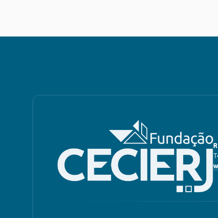
R
T
w