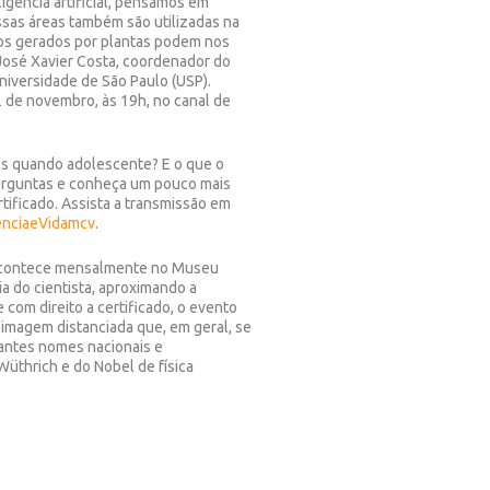
gência artificial, pensamos em
ssas áreas também são utilizadas na
icos gerados por plantas podem nos
e José Xavier Costa, coordenador do
niversidade de São Paulo (USP).
2 de novembro, às 19h, no canal de
es quando adolescente? E o que o
 perguntas e conheça um pouco mais
rtificado. Assista a transmissão em
enciaeVidamcv
.
 acontece mensalmente no Museu
ria do cientista, aproximando a
 com direito a certificado, o evento
 imagem distanciada que, em geral, se
tantes nomes nacionais e
Wüthrich e do Nobel de física