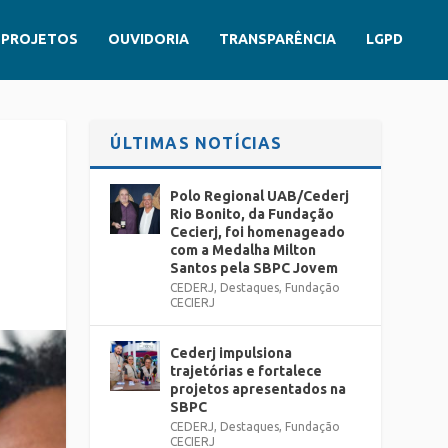
PROJETOS
OUVIDORIA
TRANSPARÊNCIA
LGPD
ÚLTIMAS NOTÍCIAS
Polo Regional UAB/Cederj
Rio Bonito, da Fundação
Cecierj, foi homenageado
com a Medalha Milton
Santos pela SBPC Jovem
CEDERJ
,
Destaques
,
Fundação
CECIERJ
Cederj impulsiona
trajetórias e fortalece
projetos apresentados na
SBPC
CEDERJ
,
Destaques
,
Fundação
CECIERJ