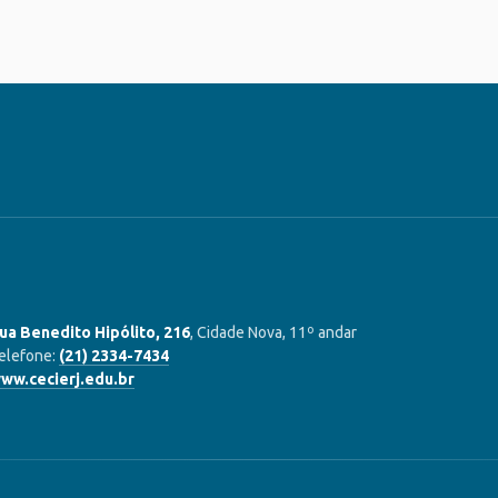
ua Benedito Hipólito, 216
, Cidade Nova, 11º andar
elefone:
(21) 2334-7434
ww.cecierj.edu.br