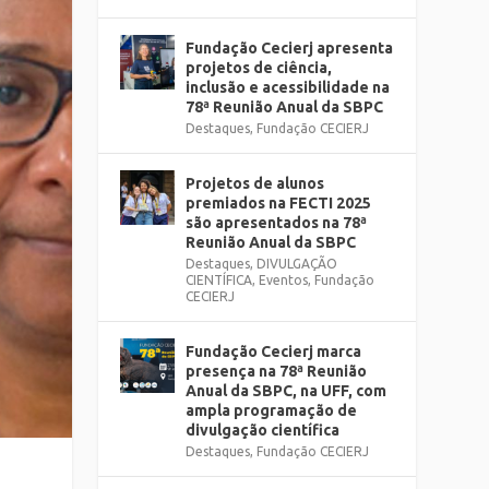
Fundação Cecierj apresenta
projetos de ciência,
inclusão e acessibilidade na
78ª Reunião Anual da SBPC
Destaques
,
Fundação CECIERJ
Projetos de alunos
premiados na FECTI 2025
são apresentados na 78ª
Reunião Anual da SBPC
Destaques
,
DIVULGAÇÃO
CIENTÍFICA
,
Eventos
,
Fundação
CECIERJ
Fundação Cecierj marca
presença na 78ª Reunião
Anual da SBPC, na UFF, com
ampla programação de
divulgação científica
Destaques
,
Fundação CECIERJ