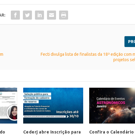
AR:
PR
em
Fecti divulga lista de finalistas da 18ª edição com
projetos s
 do
Cederj abre inscrição para
Confira o Calendário