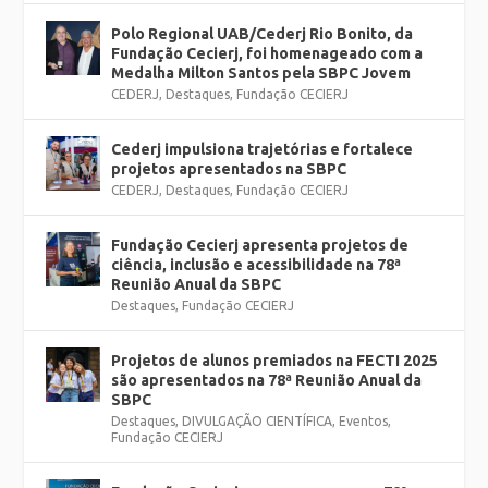
Polo Regional UAB/Cederj Rio Bonito, da
Fundação Cecierj, foi homenageado com a
Medalha Milton Santos pela SBPC Jovem
CEDERJ
,
Destaques
,
Fundação CECIERJ
Cederj impulsiona trajetórias e fortalece
projetos apresentados na SBPC
CEDERJ
,
Destaques
,
Fundação CECIERJ
Fundação Cecierj apresenta projetos de
ciência, inclusão e acessibilidade na 78ª
Reunião Anual da SBPC
Destaques
,
Fundação CECIERJ
Projetos de alunos premiados na FECTI 2025
são apresentados na 78ª Reunião Anual da
SBPC
Destaques
,
DIVULGAÇÃO CIENTÍFICA
,
Eventos
,
Fundação CECIERJ