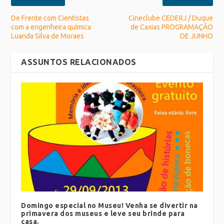
De Frente com Cientistas
Cineclube CEDERJ / Duque
com a engenheira química
de Caxias PROGRAMAÇÃO
Luanda Silva de Moraes
DE JUNHO
ASSUNTOS RELACIONADOS
Domingo especial no Museu! Venha se divertir na
primavera dos museus e leve seu brinde para
casa.