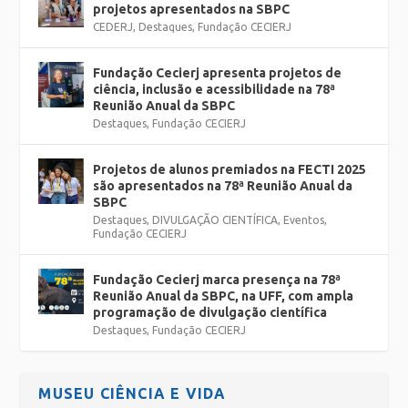
projetos apresentados na SBPC
CEDERJ
,
Destaques
,
Fundação CECIERJ
Fundação Cecierj apresenta projetos de
ciência, inclusão e acessibilidade na 78ª
Reunião Anual da SBPC
Destaques
,
Fundação CECIERJ
Projetos de alunos premiados na FECTI 2025
são apresentados na 78ª Reunião Anual da
SBPC
Destaques
,
DIVULGAÇÃO CIENTÍFICA
,
Eventos
,
Fundação CECIERJ
Fundação Cecierj marca presença na 78ª
Reunião Anual da SBPC, na UFF, com ampla
programação de divulgação científica
Destaques
,
Fundação CECIERJ
MUSEU CIÊNCIA E VIDA