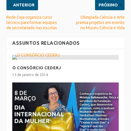
ANTERIOR
PRÓXIMO
Rede Ceja organiza curso
Olimpíada Ciência e Arte
técnico para formar equipes
premia projetos em evento
de secretariado nas escolas
no Museu Ciência e Vida
ASSUNTOS RELACIONADOS
O CONSÓRCIO CEDERJ
15 de janeiro de 2014