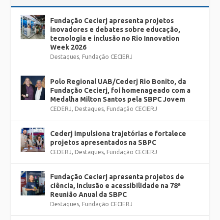
Fundação Cecierj apresenta projetos
inovadores e debates sobre educação,
tecnologia e inclusão no Rio Innovation
Week 2026
Destaques
,
Fundação CECIERJ
Polo Regional UAB/Cederj Rio Bonito, da
Fundação Cecierj, foi homenageado com a
Medalha Milton Santos pela SBPC Jovem
CEDERJ
,
Destaques
,
Fundação CECIERJ
Cederj impulsiona trajetórias e fortalece
projetos apresentados na SBPC
CEDERJ
,
Destaques
,
Fundação CECIERJ
Fundação Cecierj apresenta projetos de
ciência, inclusão e acessibilidade na 78ª
Reunião Anual da SBPC
Destaques
,
Fundação CECIERJ