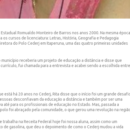
gio Estadual Romualdo Monteiro de Barros nos anos 2000. Na mesma época
a os cursos de licenciatura: Letras, História, Geografia e Pedagogia
Diretora do Polo Cederj em Itaperuna, uma das quatro primeiras unidades
município receberia um projeto de educação a distância e disse que
currículo, fui chamada para a entrevista e acabei sendo a escolhida entr
ue está há 20 anos no Cederj, Rita disse que o início foi um grande desafi
essoas desconfiavam da educação a distância e também por ser uma
a até para os profissionais de educação no Estado. Mas, passada a
 polo foi abraçado pela comunidade, o que gerou uma revolução na região
 trabalha na Receita Federal hoje foi nossa aluna, assim como um
sto de gasolina, que deu o depoimento de como o Cederj mudou a vida