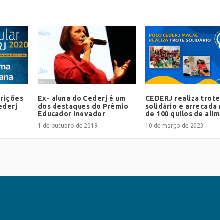
crições
Ex- aluna do Cederj é um
CEDERJ realiza trote
ederj
dos destaques do Prêmio
solidário e arrecada
Educador Inovador
de 100 quilos de ali
1 de outubro de 2019
10 de março de 2023