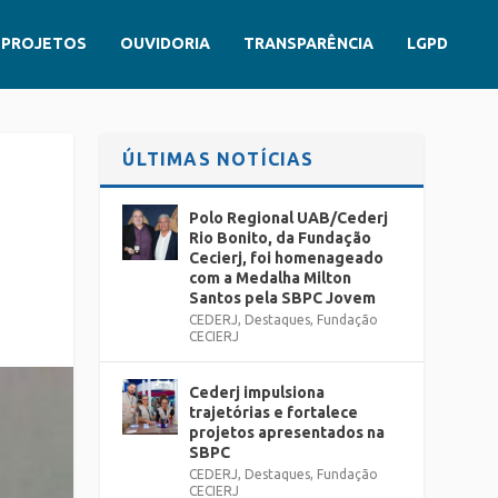
PROJETOS
OUVIDORIA
TRANSPARÊNCIA
LGPD
ÚLTIMAS NOTÍCIAS
Polo Regional UAB/Cederj
Rio Bonito, da Fundação
Cecierj, foi homenageado
com a Medalha Milton
Santos pela SBPC Jovem
CEDERJ
,
Destaques
,
Fundação
CECIERJ
Cederj impulsiona
trajetórias e fortalece
projetos apresentados na
SBPC
CEDERJ
,
Destaques
,
Fundação
CECIERJ