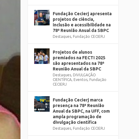
Fundação Cecierj apresenta
projetos de ciência,
inclusão e acessibilidade na
78ª Reunião Anual da SBPC
Destaques
,
Fundação CECIERJ
Projetos de alunos
premiados na FECTI 2025
são apresentados na 78ª
Reunião Anual da SBPC
Destaques
,
DIVULGAÇÃO
CIENTÍFICA
,
Eventos
,
Fundação
CECIERJ
Fundação Cecierj marca
presença na 78ª Reunião
Anual da SBPC, na UFF, com
ampla programação de
divulgação científica
Destaques
,
Fundação CECIERJ