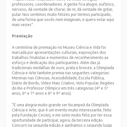
professores, coordenadores. A gente fica alegre, eufórico,
nervoso, dá vontade de chorar, de rir, dá vontade de gritar,
pular. Nos sentimos muito felizes por termos participado,
de uma forma que vocês nem imaginam, e quero estar aqui
mais vezes”.
Premiação
A cerimônia de premiação no Museu Ciência e Vida foi
marcada por apresentações culturais, exposições dos
trabalhos finalistas e momentos de reconhecimento ao
esforço e dedicação dos participantes. Além das já
tradicionais medalhas de ouro, prata e bronze, a Olimpíada
Ciência e Arte também premia nas seguintes categorias:
Meninas nas Ciências, Acessibilidade, Escola Pública,
Diário de Bordo, Vídeo Mais Criativo, Voto Popular, Regiões
do Rio e Professor Olímpico em três categorias (4º e 5º
anos, 6º e 7º anos e 8º e 9º anos).
“É uma alegria muito grande ser bicampeã da Olimpíada
Ciência e Arte, que é um evento muito interessante, feito
pela Fundação Cecierj, e me sinto muito feliz por ter essa
oportunidade de participar, agora, da terceira edição.
Concorri na segunda edição e ganhamos o segundo lugar