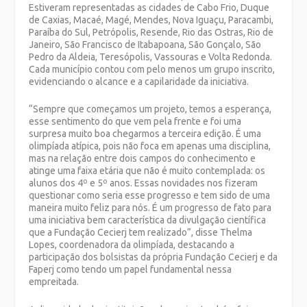
Estiveram representadas as cidades de Cabo Frio, Duque
de Caxias, Macaé, Magé, Mendes, Nova Iguaçu, Paracambi,
Paraíba do Sul, Petrópolis, Resende, Rio das Ostras, Rio de
Janeiro, São Francisco de Itabapoana, São Gonçalo, São
Pedro da Aldeia, Teresópolis, Vassouras e Volta Redonda.
Cada município contou com pelo menos um grupo inscrito,
evidenciando o alcance e a capilaridade da iniciativa.
“Sempre que começamos um projeto, temos a esperança,
esse sentimento do que vem pela frente e foi uma
surpresa muito boa chegarmos a terceira edição. É uma
olimpíada atípica, pois não foca em apenas uma disciplina,
mas na relação entre dois campos do conhecimento e
atinge uma faixa etária que não é muito contemplada: os
alunos dos 4º e 5º anos. Essas novidades nos fizeram
questionar como seria esse progresso e tem sido de uma
maneira muito feliz para nós. É um progresso de fato para
uma iniciativa bem característica da divulgação científica
que a Fundação Cecierj tem realizado”, disse Thelma
Lopes, coordenadora da olimpíada, destacando a
participação dos bolsistas da própria Fundação Cecierj e da
Faperj como tendo um papel fundamental nessa
empreitada.