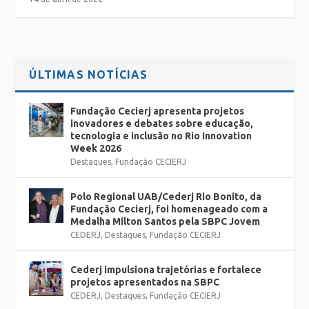
ÚLTIMAS NOTÍCIAS
Fundação Cecierj apresenta projetos
inovadores e debates sobre educação,
tecnologia e inclusão no Rio Innovation
Week 2026
Destaques
,
Fundação CECIERJ
Polo Regional UAB/Cederj Rio Bonito, da
Fundação Cecierj, foi homenageado com a
Medalha Milton Santos pela SBPC Jovem
CEDERJ
,
Destaques
,
Fundação CECIERJ
Cederj impulsiona trajetórias e fortalece
projetos apresentados na SBPC
CEDERJ
,
Destaques
,
Fundação CECIERJ