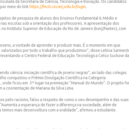
inculada da Secretaria de Ciência, Tecnologia e Inovação. Os candidatos
 por meio do link
https://fecti.cecierj.edu.br/login
.
rojetos de pesquisa de alunos dos Ensinos Fundamental II, Médio e
s nas escolas sob a orientação dos professores. A apresentação dos
no Instituto Superior de Educação do Rio de Janeiro (Iserj/Faetec), com
, jovens, a vontade de aprender e produzir mais. É o momento em que
alorizados por todo o trabalho que produzimos”, disse Letícia Sarment
epresentando o Centro Federal de Educação Tecnológica Celso Suckow d
ndo ciência: iniciação científica de jovens negras”, ao lado das colegas
balho conquistou o Prêmio Divulgação Científica na Categoria
23, onde ficou em 3º lugar na premiação “Manual do Mundo“. O projeto fo
m a coorientação de Mariana da Silva Lima.
tos pelo racismo, falou a respeito de como o seu desempenho e das suas
. “Aumenta a esperança de fazer a diferença na sociedade, além de
 temos mais desenvoltura com a oralidade”, afirmou a estudante.