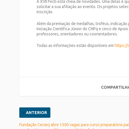
A XVII Fecti está cheia de novidades. Uma delas é q
solicitar a sua afiliação ao evento. Os projetos sele
inscrição.
Além da premiação de medalhas, troféus, indicação pa
Iniciação Científica Júnior do CNPq e cinco de Apo
professores, orientadores ou coorientadores.
Todas as informações estão disponíveis em
https://
COMPARTILH
ANTERIOR
Fundação Cecierj abre 1300 vagas para curso preparatório pa