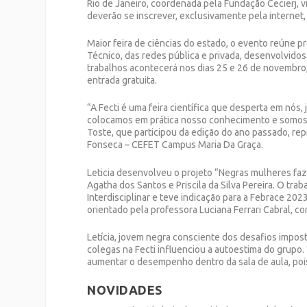
Rio de Janeiro, coordenada pela Fundação Cecierj, v
deverão se inscrever, exclusivamente pela internet,
Maior feira de ciências do estado, o evento reúne p
Técnico, das redes pública e privada, desenvolvido
trabalhos acontecerá nos dias 25 e 26 de novembro, 
entrada gratuita.
“A Fecti é uma feira científica que desperta em nós
colocamos em prática nosso conhecimento e somos v
Toste, que participou da edição do ano passado, r
Fonseca – CEFET Campus Maria Da Graça.
Leticia desenvolveu o projeto “Negras mulheres faze
Agatha dos Santos e Priscila da Silva Pereira. O tra
Interdisciplinar e teve indicação para a Febrace 20
orientado pela professora Luciana Ferrari Cabral, co
Letícia, jovem negra consciente dos desafios impos
colegas na Fecti influenciou a autoestima do grupo
aumentar o desempenho dentro da sala de aula, pois
NOVIDADES