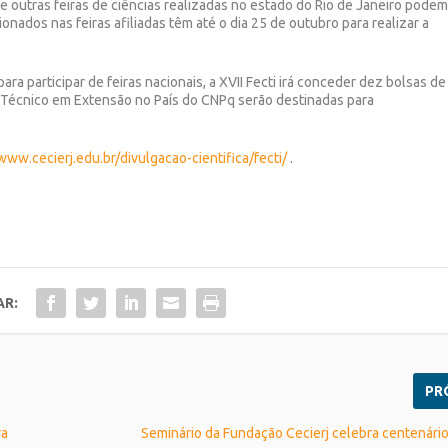
ue outras feiras de ciências realizadas no estado do Rio de Janeiro pode
cionados nas feiras afiliadas têm até o dia 25 de outubro para realizar a
ra participar de feiras nacionais, a XVII Fecti irá conceder dez bolsas de
io Técnico em Extensão no País do CNPq serão destinadas para
www.cecierj.edu.br/divulgacao-cientifica/fecti/
.
AR:
PR
ra
Seminário da Fundação Cecierj celebra centenári