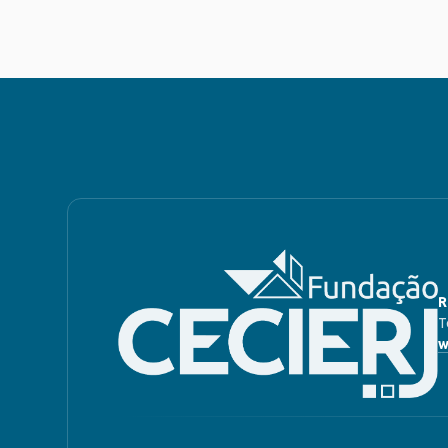
R
T
w