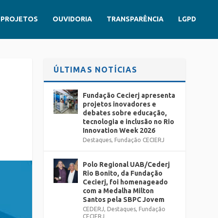
PROJETOS
OUVIDORIA
TRANSPARÊNCIA
LGPD
ÚLTIMAS NOTÍCIAS
Fundação Cecierj apresenta
projetos inovadores e
debates sobre educação,
tecnologia e inclusão no Rio
Innovation Week 2026
Destaques
,
Fundação CECIERJ
Polo Regional UAB/Cederj
Rio Bonito, da Fundação
Cecierj, foi homenageado
com a Medalha Milton
Santos pela SBPC Jovem
CEDERJ
,
Destaques
,
Fundação
CECIERJ