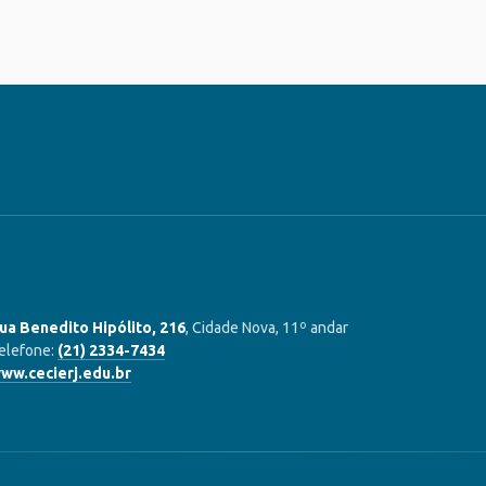
ua Benedito Hipólito, 216
, Cidade Nova, 11º andar
elefone:
(21) 2334-7434
ww.cecierj.edu.br