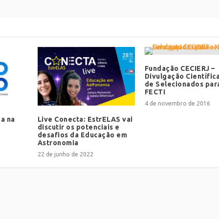
Fundação CECIERJ –
Divulgação Científica
de Selecionados para
FECTI
4 de novembro de 2016
da na
Live Conecta: EstrELAS vai
discutir os potenciais e
desafios da Educação em
Astronomia
22 de junho de 2022