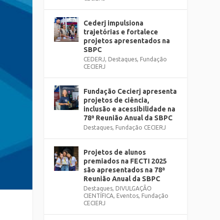
Cederj impulsiona
trajetórias e fortalece
projetos apresentados na
SBPC
CEDERJ
,
Destaques
,
Fundação
CECIERJ
Fundação Cecierj apresenta
projetos de ciência,
inclusão e acessibilidade na
78ª Reunião Anual da SBPC
Destaques
,
Fundação CECIERJ
Projetos de alunos
premiados na FECTI 2025
são apresentados na 78ª
Reunião Anual da SBPC
Destaques
,
DIVULGAÇÃO
CIENTÍFICA
,
Eventos
,
Fundação
CECIERJ