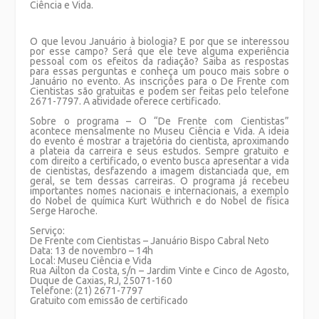
Ciência e Vida.
O que levou Januário à biologia? E por que se interessou
por esse campo? Será que ele teve alguma experiência
pessoal com os efeitos da radiação? Saiba as respostas
para essas perguntas e conheça um pouco mais sobre o
Januário no evento. As inscrições para o De Frente com
Cientistas são gratuitas e podem ser feitas pelo telefone
2671-7797. A atividade oferece certificado.
Sobre o programa
– O “De Frente com Cientistas”
acontece mensalmente no Museu Ciência e Vida. A ideia
do evento é mostrar a trajetória do cientista, aproximando
a plateia da carreira e seus estudos. Sempre gratuito e
com direito a certificado, o evento busca apresentar a vida
de cientistas, desfazendo a imagem distanciada que, em
geral, se tem dessas carreiras. O programa já recebeu
importantes nomes nacionais e internacionais, a exemplo
do Nobel de química Kurt Wüthrich e do Nobel de física
Serge Haroche.
Serviço
:
De Frente com Cientistas – Januário Bispo Cabral Neto
Data: 13 de novembro – 14h
Local: Museu Ciência e Vida
Rua Ailton da Costa, s/n – Jardim Vinte e Cinco de Agosto,
Duque de Caxias, RJ, 25071-160
Telefone: (21) 2671-7797
Gratuito com emissão de certificado