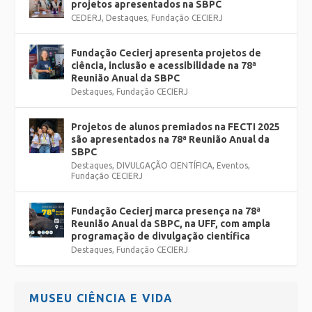
projetos apresentados na SBPC
CEDERJ
,
Destaques
,
Fundação CECIERJ
Fundação Cecierj apresenta projetos de
ciência, inclusão e acessibilidade na 78ª
Reunião Anual da SBPC
Destaques
,
Fundação CECIERJ
Projetos de alunos premiados na FECTI 2025
são apresentados na 78ª Reunião Anual da
SBPC
Destaques
,
DIVULGAÇÃO CIENTÍFICA
,
Eventos
,
Fundação CECIERJ
Fundação Cecierj marca presença na 78ª
Reunião Anual da SBPC, na UFF, com ampla
programação de divulgação científica
Destaques
,
Fundação CECIERJ
MUSEU CIÊNCIA E VIDA