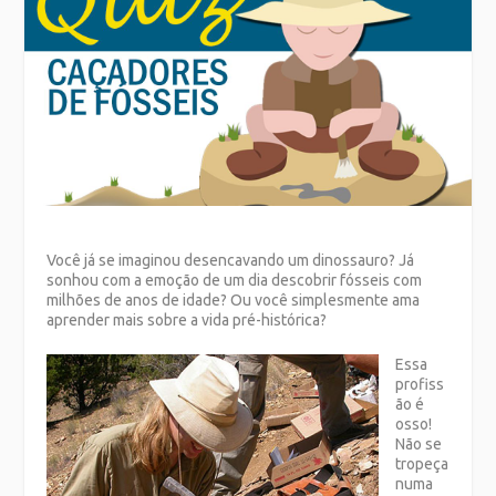
Você já se imaginou desencavando um dinossauro? Já
sonhou com a emoção de um dia descobrir fósseis com
milhões de anos de idade? Ou você simplesmente ama
aprender mais sobre a vida pré-histórica?
Essa
profiss
ão é
osso!
Não se
tropeça
numa