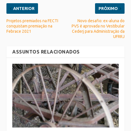
ANTERIOR
PRÓXIMO
Projetos premiados na FECTI
Novo desafio: ex-aluna do
conquistam premiação na
PVS é aprovada no Vestibular
Febrace 2021
Cederj para Administração da
UFRRJ
ASSUNTOS RELACIONADOS