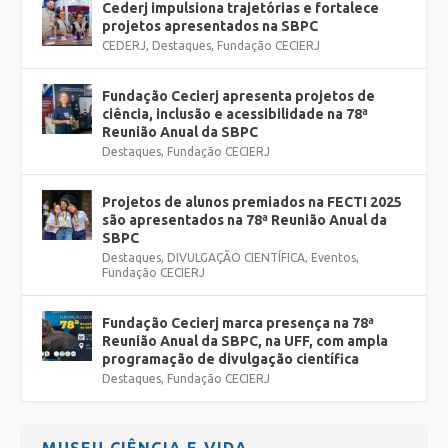
Cederj impulsiona trajetórias e fortalece
projetos apresentados na SBPC
CEDERJ
,
Destaques
,
Fundação CECIERJ
Fundação Cecierj apresenta projetos de
ciência, inclusão e acessibilidade na 78ª
Reunião Anual da SBPC
Destaques
,
Fundação CECIERJ
Projetos de alunos premiados na FECTI 2025
são apresentados na 78ª Reunião Anual da
SBPC
Destaques
,
DIVULGAÇÃO CIENTÍFICA
,
Eventos
,
Fundação CECIERJ
Fundação Cecierj marca presença na 78ª
Reunião Anual da SBPC, na UFF, com ampla
programação de divulgação científica
Destaques
,
Fundação CECIERJ
MUSEU CIÊNCIA E VIDA