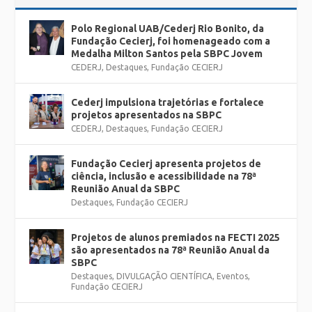
Polo Regional UAB/Cederj Rio Bonito, da
Fundação Cecierj, foi homenageado com a
Medalha Milton Santos pela SBPC Jovem
CEDERJ
,
Destaques
,
Fundação CECIERJ
Cederj impulsiona trajetórias e fortalece
projetos apresentados na SBPC
CEDERJ
,
Destaques
,
Fundação CECIERJ
Fundação Cecierj apresenta projetos de
ciência, inclusão e acessibilidade na 78ª
Reunião Anual da SBPC
Destaques
,
Fundação CECIERJ
Projetos de alunos premiados na FECTI 2025
são apresentados na 78ª Reunião Anual da
SBPC
Destaques
,
DIVULGAÇÃO CIENTÍFICA
,
Eventos
,
Fundação CECIERJ