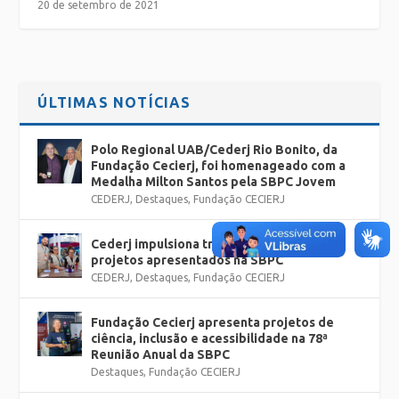
20 de setembro de 2021
ÚLTIMAS NOTÍCIAS
Polo Regional UAB/Cederj Rio Bonito, da
Fundação Cecierj, foi homenageado com a
Medalha Milton Santos pela SBPC Jovem
CEDERJ
,
Destaques
,
Fundação CECIERJ
Cederj impulsiona trajetórias e fortalece
projetos apresentados na SBPC
CEDERJ
,
Destaques
,
Fundação CECIERJ
Fundação Cecierj apresenta projetos de
ciência, inclusão e acessibilidade na 78ª
Reunião Anual da SBPC
Destaques
,
Fundação CECIERJ