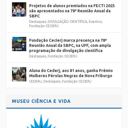
Projetos de alunos premiados na FECTI 2025
são apresentados na 78ª Reunião Anual da
SBPC
Destaques
,
DIVULGAÇÃO CIENTÍFICA
,
Eventos
,
Fundação CECIERJ
Fundação Cecierj marca presença na 78ª
Reunião Anual da SBPC, na UFF, com ampla
programação de divulgação científica
Destaques
,
Fundação CECIERJ
Aluna do Cederj, aos 81 anos, ganha Prêmio
Mulheres Pérolas Negras de Nova Friburgo
CEDERJ
,
Destaques
,
Fundação CECIERJ
MUSEU CIÊNCIA E VIDA