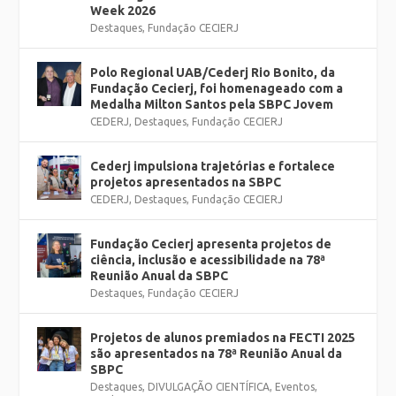
Week 2026
Destaques
,
Fundação CECIERJ
Polo Regional UAB/Cederj Rio Bonito, da
Fundação Cecierj, foi homenageado com a
Medalha Milton Santos pela SBPC Jovem
CEDERJ
,
Destaques
,
Fundação CECIERJ
Cederj impulsiona trajetórias e fortalece
projetos apresentados na SBPC
CEDERJ
,
Destaques
,
Fundação CECIERJ
Fundação Cecierj apresenta projetos de
ciência, inclusão e acessibilidade na 78ª
Reunião Anual da SBPC
Destaques
,
Fundação CECIERJ
Projetos de alunos premiados na FECTI 2025
são apresentados na 78ª Reunião Anual da
SBPC
Destaques
,
DIVULGAÇÃO CIENTÍFICA
,
Eventos
,